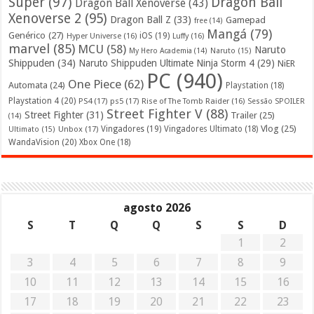
Super
(97)
Dragon Ball
Dragon Ball Xenoverse
(43)
Xenoverse 2
(95)
Dragon Ball Z
(33)
Gamepad
free
(14)
Mangá
(79)
Genérico
(27)
iOS
(19)
Hyper Universe
(16)
Luffy
(16)
marvel
(85)
MCU
(58)
Naruto
My Hero Academia
(14)
Naruto
(15)
Shippuden
(34)
Naruto Shippuden Ultimate Ninja Storm 4
(29)
NiER
PC
(940)
One Piece
(62)
Automata
(24)
Playstation
(18)
Playstation 4
(20)
PS4
(17)
ps5
(17)
Rise of The Tomb Raider
(16)
Sessão SPOILER
Street Fighter V
(88)
Street Fighter
(31)
Trailer
(25)
(14)
Vlog
(25)
Unbox
(17)
Vingadores
(19)
Vingadores Ultimato
(18)
Ultimato
(15)
WandaVision
(20)
Xbox One
(18)
agosto 2026
S
T
Q
Q
S
S
D
1
2
3
4
5
6
7
8
9
10
11
12
13
14
15
16
17
18
19
20
21
22
23