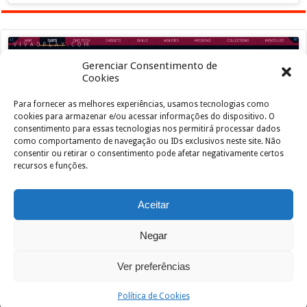
Gerenciar Consentimento de
Cookies
Para fornecer as melhores experiências, usamos tecnologias como
Clique para aceitar os cookies marketing e
cookies para armazenar e/ou acessar informações do dispositivo. O
ativar este conteúdo
consentimento para essas tecnologias nos permitirá processar dados
como comportamento de navegação ou IDs exclusivos neste site. Não
consentir ou retirar o consentimento pode afetar negativamente certos
recursos e funções.
Aceitar
Negar
Powered by
João de Jesus Junior
| Designed by
vivaoplay
Ver preferências
© Copyright 2026, All Rights Reserved
Política de Cookies