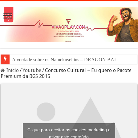
A verdade sobre os Namekuseijins – DRAGON BALL #News
Início
/
Youtube
/
Concurso Cultural – Eu quero o Pacote
Premium da BGS 2015
Clique para aceitar os cookies marketing e
ativar este conteúdo