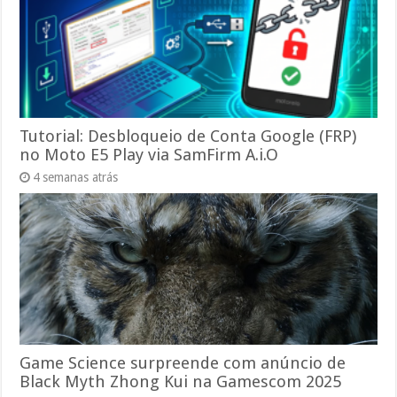
Tutorial: Desbloqueio de Conta Google (FRP)
no Moto E5 Play via SamFirm A.i.O
4 semanas atrás
Game Science surpreende com anúncio de
Black Myth Zhong Kui na Gamescom 2025