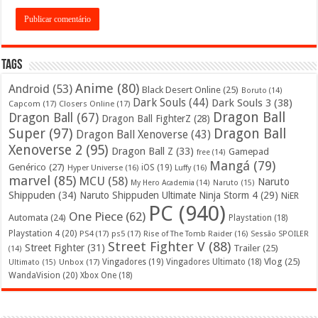
Tags
Anime
(80)
Android
(53)
Black Desert Online
(25)
Boruto
(14)
Dark Souls
(44)
Dark Souls 3
(38)
Capcom
(17)
Closers Online
(17)
Dragon Ball
Dragon Ball
(67)
Dragon Ball FighterZ
(28)
Super
(97)
Dragon Ball
Dragon Ball Xenoverse
(43)
Xenoverse 2
(95)
Dragon Ball Z
(33)
Gamepad
free
(14)
Mangá
(79)
Genérico
(27)
iOS
(19)
Hyper Universe
(16)
Luffy
(16)
marvel
(85)
MCU
(58)
Naruto
My Hero Academia
(14)
Naruto
(15)
Shippuden
(34)
Naruto Shippuden Ultimate Ninja Storm 4
(29)
NiER
PC
(940)
One Piece
(62)
Automata
(24)
Playstation
(18)
Playstation 4
(20)
PS4
(17)
ps5
(17)
Rise of The Tomb Raider
(16)
Sessão SPOILER
Street Fighter V
(88)
Street Fighter
(31)
Trailer
(25)
(14)
Vlog
(25)
Unbox
(17)
Vingadores
(19)
Vingadores Ultimato
(18)
Ultimato
(15)
WandaVision
(20)
Xbox One
(18)