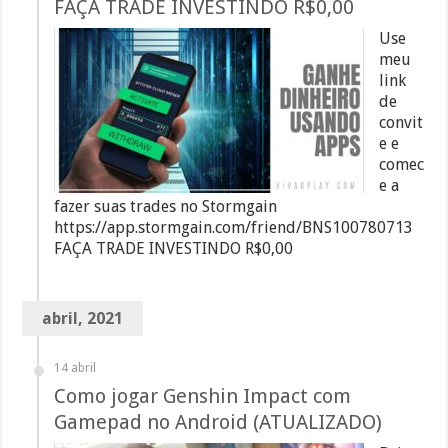
FAÇA TRADE INVESTINDO R$0,00
Use
meu
link
de
convit
e e
comec
e a
fazer suas trades no Stormgain
https://app.stormgain.com/friend/BNS100780713
FAÇA TRADE INVESTINDO R$0,00
abril, 2021
14 abril
Como jogar Genshin Impact com
Gamepad no Android (ATUALIZADO)