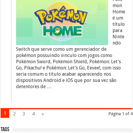
mon
Home
é um
título
para
Ninte
ndo
Switch que serve como um gerenciador de
pokémon possuindo vinculo com jogos como
Pokémon Sword, Pokémon Shield, Pokémon: Let’s
Go, Pikachu! e Pokémon: Let’s Go, Eevee!, com isso
seria comum o título acabar aparecendo nos
dispositivos Android e iOS que por sua vez são
detentores de …
1
2
3
4
»
Página 1 of 4
Tags