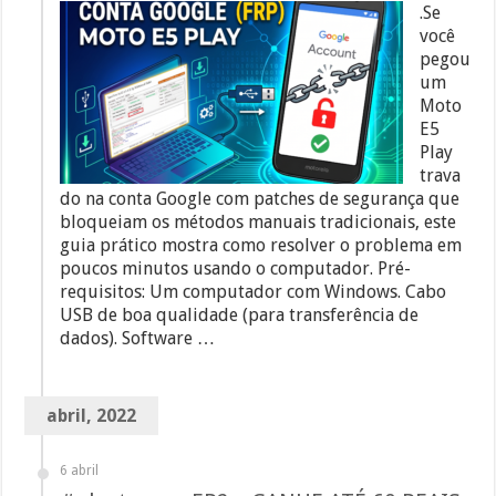
.Se
você
pegou
um
Moto
E5
Play
trava
do na conta Google com patches de segurança que
bloqueiam os métodos manuais tradicionais, este
guia prático mostra como resolver o problema em
poucos minutos usando o computador. Pré-
requisitos: Um computador com Windows. Cabo
USB de boa qualidade (para transferência de
dados). Software …
abril, 2022
6 abril