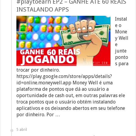
#playtoearn EP2 – GANHE ATÉ 60 REAIS
INSTALANDO APPS
Instal
e o
Mone
y Well
e
junte
ponto
s para
trocar por dinheiro.
https://play.google.com/store/apps/details?
id=online.moneywell.app Money Well é uma
plataforma de pontos que dá ao usuário a
oportunidade de cash out, em outras palavras ele
troca pontos que o usuário obtém instalando
aplicativos e os deixando abertos em seu telefone
por dinheiro. Por …
5 abril