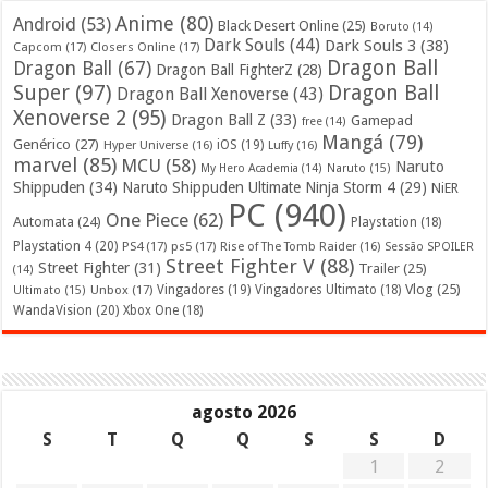
Anime
(80)
Android
(53)
Black Desert Online
(25)
Boruto
(14)
Dark Souls
(44)
Dark Souls 3
(38)
Capcom
(17)
Closers Online
(17)
Dragon Ball
Dragon Ball
(67)
Dragon Ball FighterZ
(28)
Super
(97)
Dragon Ball
Dragon Ball Xenoverse
(43)
Xenoverse 2
(95)
Dragon Ball Z
(33)
Gamepad
free
(14)
Mangá
(79)
Genérico
(27)
iOS
(19)
Hyper Universe
(16)
Luffy
(16)
marvel
(85)
MCU
(58)
Naruto
My Hero Academia
(14)
Naruto
(15)
Shippuden
(34)
Naruto Shippuden Ultimate Ninja Storm 4
(29)
NiER
PC
(940)
One Piece
(62)
Automata
(24)
Playstation
(18)
Playstation 4
(20)
PS4
(17)
ps5
(17)
Rise of The Tomb Raider
(16)
Sessão SPOILER
Street Fighter V
(88)
Street Fighter
(31)
Trailer
(25)
(14)
Vlog
(25)
Unbox
(17)
Vingadores
(19)
Vingadores Ultimato
(18)
Ultimato
(15)
WandaVision
(20)
Xbox One
(18)
agosto 2026
S
T
Q
Q
S
S
D
1
2