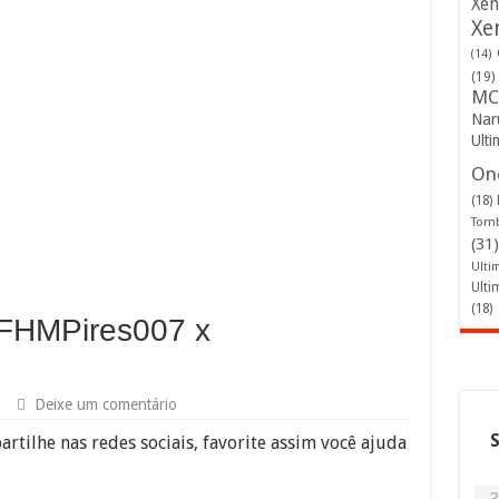
Xen
Xe
(14)
(19)
MC
Nar
Ulti
One
(18)
Tomb
(31)
Ulti
Ulti
(18)
(FHMPires007 x
Deixe um comentário
artilhe nas redes sociais, favorite assim você ajuda