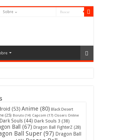
Sobre
obre
s
Anime
(80)
roid
(53)
Black Desert
ne
(25)
Capcom
(17)
Closers Online
Boruto
(14)
Dark Souls
(44)
Dark Souls 3
(38)
gon Ball
(67)
Dragon Ball FighterZ
(28)
agon Ball Super
(97)
Dragon Ball