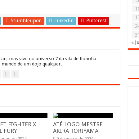
1
1
Stumbleupon
LinkedIn
Pinterest
2
3
« j
an, mas vivo no universo 7 da vila de Konoha
 mundo de um dojo qualquer.
ET FIGHTER X
ATÉ LOGO MESTRE
L FURY
AKIRA TORIYAMA
 junho de 2024
9 de março de 2024