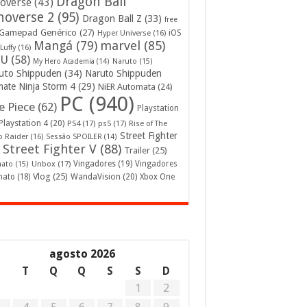
Dragon Ball
overse
(43)
noverse 2
(95)
Dragon Ball Z
(33)
free
Gamepad Genérico
(27)
iOS
Hyper Universe
(16)
Mangá
(79)
marvel
(85)
Luffy
(16)
U
(58)
My Hero Academia
(14)
Naruto
(15)
uto Shippuden
(34)
Naruto Shippuden
mate Ninja Storm 4
(29)
NiER Automata
(24)
PC
(940)
 Piece
(62)
Playstation
Playstation 4
(20)
PS4
(17)
ps5
(17)
Rise of The
Street Fighter
 Raider
(16)
Sessão SPOILER
(14)
Street Fighter V
(88)
Trailer
(25)
Unbox
(17)
Vingadores
(19)
Vingadores
mato
(15)
Vlog
(25)
mato
(18)
WandaVision
(20)
Xbox One
agosto 2026
S
T
Q
Q
S
S
D
1
2