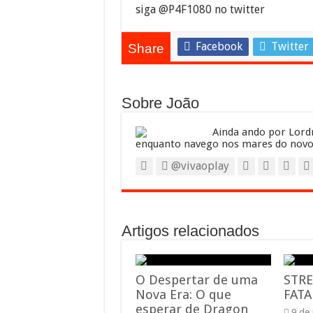
siga @P4F1080 no twitter
Facebook
Twitter
Share
Sobre João
Ainda ando por Lordr
enquanto navego nos mares do novo
@vivaoplay
Artigos relacionados
O Despertar de uma
STRE
Nova Era: O que
FATA
esperar de Dragon
9 de