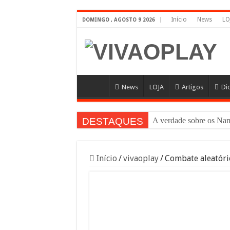
Início
News
LO
DOMINGO , AGOSTO 9 2026
News
LOJA
Artigos
Di
DESTAQUES
A verdade sobre os N
Início
/
vivaoplay
/
Combate aleatór