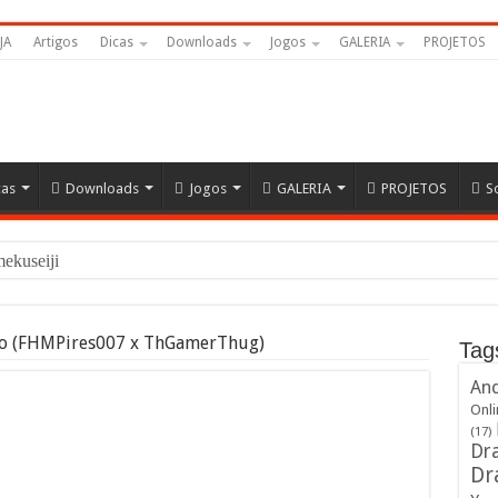
JA
Artigos
Dicas
Downloads
Jogos
GALERIA
PROJETOS
cas
Downloads
Jogos
GALERIA
PROJETOS
S
amekuseijins – DRAGON
io (FHMPires007 x ThGamerThug)
Tag
And
Onli
(17)
Dra
Dr