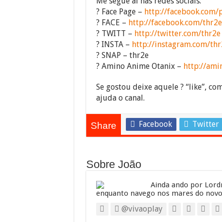
Me segue ai nas redes sociais:
? Face Page –
http://facebook.com/
? FACE –
http://facebook.com/thr2e
? TWITT –
http://twitter.com/thr2e
? INSTA –
http://instagram.com/thr
? SNAP – thr2e
? Amino Anime Otanix –
http://am
Se gostou deixe aquele ? “like”, com
ajuda o canal.
Facebook
Twitter
Share
Sobre João
Ainda ando por Lordr
enquanto navego nos mares do novo
@vivaoplay