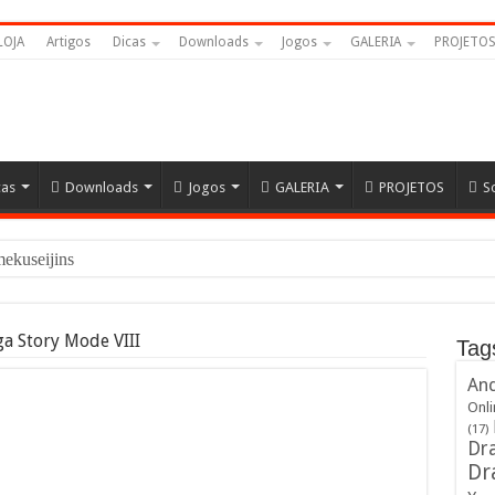
LOJA
Artigos
Dicas
Downloads
Jogos
GALERIA
PROJETO
cas
Downloads
Jogos
GALERIA
PROJETOS
S
Namekuseijins – DRAGON BALL
a Story Mode VIII
Tag
And
Onli
(17)
Dra
Dr