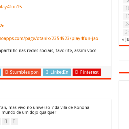
play4fun15
1
1
2
2e
3
inoapps.com/page/otanix/2354923/play4fun-jao
« j
partilhe nas redes sociais, favorite, assim você
Stumbleupon
LinkedIn
Pinterest
an, mas vivo no universo 7 da vila de Konoha
 mundo de um dojo qualquer.