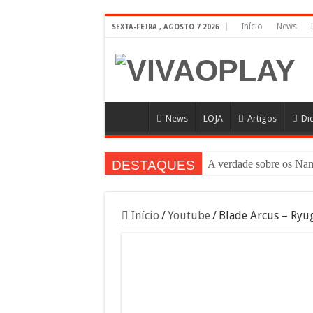
Início
News
SEXTA-FEIRA , AGOSTO 7 2026
News
LOJA
Artigos
Di
DESTAQUES
A verdade sobre os 
Início
/
Youtube
/
Blade Arcus – Ryug