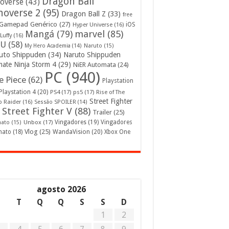
Dragon Ball
overse
(43)
noverse 2
(95)
Dragon Ball Z
(33)
free
Gamepad Genérico
(27)
iOS
Hyper Universe
(16)
Mangá
(79)
marvel
(85)
Luffy
(16)
U
(58)
My Hero Academia
(14)
Naruto
(15)
uto Shippuden
(34)
Naruto Shippuden
mate Ninja Storm 4
(29)
NiER Automata
(24)
PC
(940)
 Piece
(62)
Playstation
Playstation 4
(20)
PS4
(17)
ps5
(17)
Rise of The
Street Fighter
 Raider
(16)
Sessão SPOILER
(14)
Street Fighter V
(88)
Trailer
(25)
Unbox
(17)
Vingadores
(19)
Vingadores
mato
(15)
Vlog
(25)
mato
(18)
WandaVision
(20)
Xbox One
agosto 2026
S
T
Q
Q
S
S
D
1
2