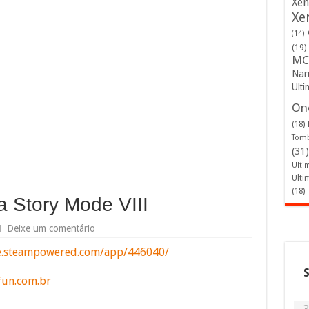
Xen
Xe
(14)
(19)
MC
Nar
Ulti
One
(18)
Tomb
(31)
Ulti
Ulti
(18)
a Story Mode VIII
Deixe um comentário
re.steampowered.com/app/446040/
fun.com.br