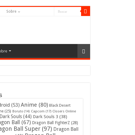
S
Sobre
obre
s
Anime
(80)
roid
(53)
Black Desert
ne
(25)
Capcom
(17)
Closers Online
Boruto
(14)
Dark Souls
(44)
Dark Souls 3
(38)
gon Ball
(67)
Dragon Ball FighterZ
(28)
agon Ball Super
(97)
Dragon Ball