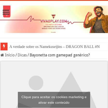
A verdade sobre os Namekuseijins – DRAGON BALL #News
Início
/
Dicas
/
Bayonetta com gamepad genérico?
Clique para aceitar os cookies marketing e
ativar este conteúdo