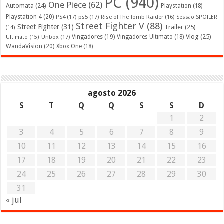
PC
(940)
One Piece
(62)
Automata
(24)
Playstation
(18)
Playstation 4
(20)
PS4
(17)
ps5
(17)
Rise of The Tomb Raider
(16)
Sessão SPOILER
Street Fighter V
(88)
Street Fighter
(31)
Trailer
(25)
(14)
Vlog
(25)
Unbox
(17)
Vingadores
(19)
Vingadores Ultimato
(18)
Ultimato
(15)
WandaVision
(20)
Xbox One
(18)
agosto 2026
S
T
Q
Q
S
S
D
1
2
3
4
5
6
7
8
9
10
11
12
13
14
15
16
17
18
19
20
21
22
23
24
25
26
27
28
29
30
31
« jul