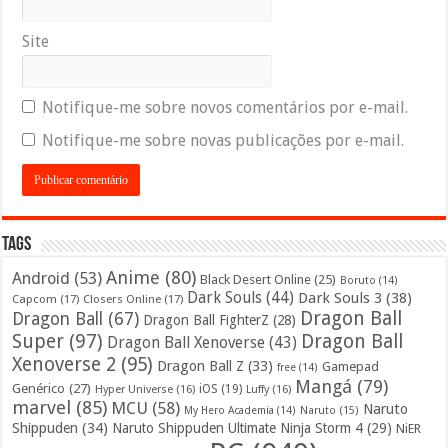
Site
Notifique-me sobre novos comentários por e-mail.
Notifique-me sobre novas publicações por e-mail.
Tags
Anime
(80)
Android
(53)
Black Desert Online
(25)
Boruto
(14)
Dark Souls
(44)
Dark Souls 3
(38)
Capcom
(17)
Closers Online
(17)
Dragon Ball
Dragon Ball
(67)
Dragon Ball FighterZ
(28)
Super
(97)
Dragon Ball
Dragon Ball Xenoverse
(43)
Xenoverse 2
(95)
Dragon Ball Z
(33)
Gamepad
free
(14)
Mangá
(79)
Genérico
(27)
iOS
(19)
Hyper Universe
(16)
Luffy
(16)
marvel
(85)
MCU
(58)
Naruto
My Hero Academia
(14)
Naruto
(15)
Shippuden
(34)
Naruto Shippuden Ultimate Ninja Storm 4
(29)
NiER