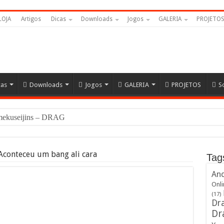
LOJA
Artigos
Dicas
Downloads
Jogos
GALERIA
PROJETO
cas
Downloads
Jogos
GALERIA
PROJETOS
S
Namekuseijins – DRAGON BALL #News
Aconteceu um bang ali cara
Tag
And
Onli
(17)
Dra
Dr