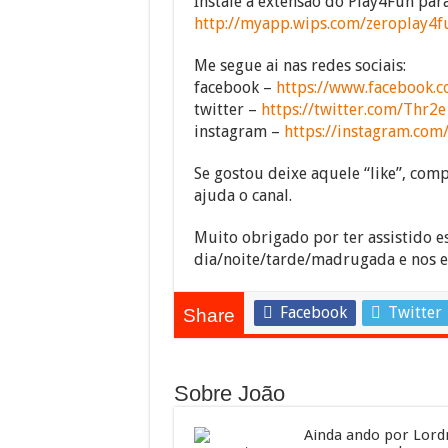
Instale a extensão do Play4Fun pa
http://myapp.wips.com/zeroplay4f
Me segue ai nas redes sociais:
facebook –
https://www.facebook.c
twitter –
https://twitter.com/Thr2e
instagram –
https://instagram.com
Se gostou deixe aquele “like”, compa
ajuda o canal.
Muito obrigado por ter assistido e
dia/noite/tarde/madrugada e nos 
Facebook
Twitter
Share
Sobre João
Ainda ando por Lordr