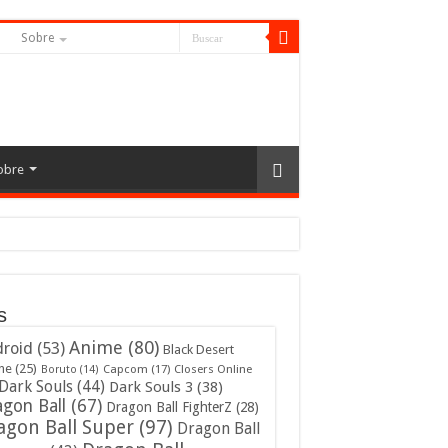
S
Sobre
obre
s
Anime
(80)
roid
(53)
Black Desert
ne
(25)
Capcom
(17)
Closers Online
Boruto
(14)
Dark Souls
(44)
Dark Souls 3
(38)
gon Ball
(67)
Dragon Ball FighterZ
(28)
agon Ball Super
(97)
Dragon Ball