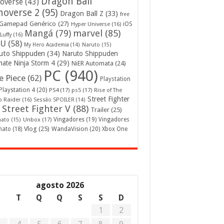
Dragon Ball
overse
(43)
noverse 2
(95)
Dragon Ball Z
(33)
free
Gamepad Genérico
(27)
iOS
Hyper Universe
(16)
Mangá
(79)
marvel
(85)
Luffy
(16)
U
(58)
My Hero Academia
(14)
Naruto
(15)
uto Shippuden
(34)
Naruto Shippuden
mate Ninja Storm 4
(29)
NiER Automata
(24)
PC
(940)
 Piece
(62)
Playstation
Playstation 4
(20)
PS4
(17)
ps5
(17)
Rise of The
Street Fighter
 Raider
(16)
Sessão SPOILER
(14)
Street Fighter V
(88)
Trailer
(25)
Unbox
(17)
Vingadores
(19)
Vingadores
mato
(15)
Vlog
(25)
mato
(18)
WandaVision
(20)
Xbox One
agosto 2026
S
T
Q
Q
S
S
D
1
2