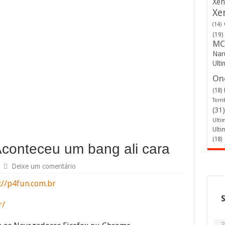
Xen
Xe
(14)
(19)
MC
Nar
Ulti
One
(18)
Tomb
(31)
Ulti
Ulti
(18)
Aconteceu um bang ali cara
Deixe um comentário
://p4fun.com.br
r/