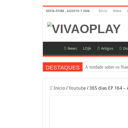
Início
News
SEXTA-FEIRA , AGOSTO 7 2026
News
LOJA
Artigos
Di
DESTAQUES
A verdade sobre os 
Início
/
Youtube
/
365 dias EP 164 – 