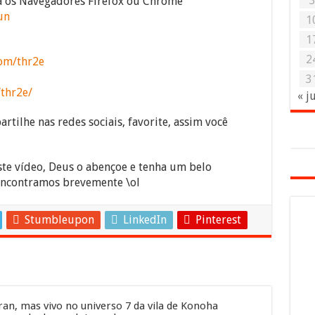
ra os Navegadores Firefox ou Chrome
un
1
1
2
om/thr2e
3
/thr2e/
« j
rtilhe nas redes sociais, favorite, assim você
ste vídeo, Deus o abençoe e tenha um belo
encontramos brevemente \ol
Stumbleupon
LinkedIn
Pinterest
an, mas vivo no universo 7 da vila de Konoha