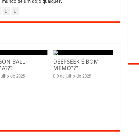
 mundo de um dojo qualquer.
GON BALL
DEEPSEEK É BOM
A???
MEMO???
 julho de 2025
9 de julho de 2025