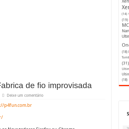
Xen
Xe
(14)
(19)
MC
Nar
Ulti
One
(18)
Tomb
(31)
Ulti
Ulti
(18)
abrica de fio improvisada
Deixe um comentário
://p4fun.com.br
r/