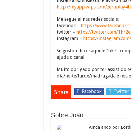
Instale a extensão do Play4Fun pa
http://myapp.wips.com/zeroplay4f
Me segue ai nas redes sociais:
facebook –
https://www.facebook.c
twitter –
https://twitter.com/Thr2e
instagram –
https://instagram.com
Se gostou deixe aquele “like”, compa
ajuda o canal.
Muito obrigado por ter assistido e
dia/noite/tarde/madrugada e nos 
Facebook
Twitter
Share
Sobre João
Ainda ando por Lordr