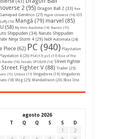
Dragon Ball
overse
(43)
noverse 2
(95)
Dragon Ball Z
(33)
free
Gamepad Genérico
(27)
iOS
Hyper Universe
(16)
Mangá
(79)
marvel
(85)
Luffy
(16)
U
(58)
My Hero Academia
(14)
Naruto
(15)
uto Shippuden
(34)
Naruto Shippuden
mate Ninja Storm 4
(29)
NiER Automata
(24)
PC
(940)
 Piece
(62)
Playstation
Playstation 4
(20)
PS4
(17)
ps5
(17)
Rise of The
Street Fighter
 Raider
(16)
Sessão SPOILER
(14)
Street Fighter V
(88)
Trailer
(25)
Unbox
(17)
Vingadores
(19)
Vingadores
mato
(15)
Vlog
(25)
mato
(18)
WandaVision
(20)
Xbox One
agosto 2026
S
T
Q
Q
S
S
D
1
2