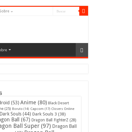
Sobre
obre
s
Anime
(80)
roid
(53)
Black Desert
ne
(25)
Capcom
(17)
Closers Online
Boruto
(14)
Dark Souls
(44)
Dark Souls 3
(38)
gon Ball
(67)
Dragon Ball FighterZ
(28)
agon Ball Super
(97)
Dragon Ball