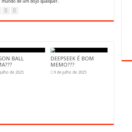
 mundo de um dojo qualquer.
GON BALL
DEEPSEEK É BOM
A???
MEMO???
 julho de 2025
9 de julho de 2025