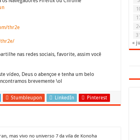
ra os Navegadores Firefox ou Chrome
un
1
1
2
om/thr2e
3
/thr2e/
« j
rtilhe nas redes sociais, favorite, assim você
ste vídeo, Deus o abençoe e tenha um belo
encontramos brevemente \ol
Stumbleupon
LinkedIn
Pinterest
an, mas vivo no universo 7 da vila de Konoha