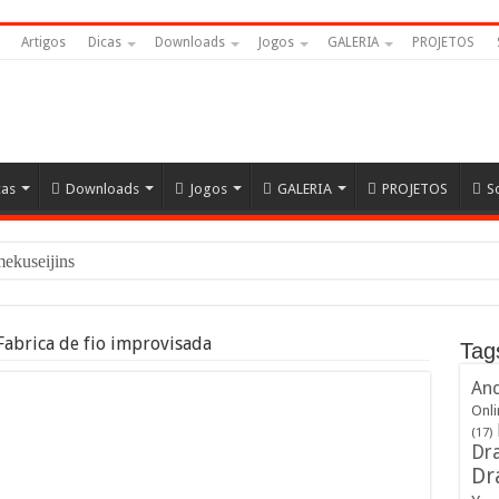
Artigos
Dicas
Downloads
Jogos
GALERIA
PROJETOS
cas
Downloads
Jogos
GALERIA
PROJETOS
S
Namekuseijins – DRAGON BALL
Fabrica de fio improvisada
Tag
And
Onli
(17)
Dra
Dr