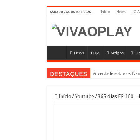
Início
News
LOJA
SÁBADO , AGOSTO 8 2026
News
LOJA
Artigos
Di
DESTAQUES
A verdade sobre os 
Início
/
Youtube
/
365 dias EP 160 – 