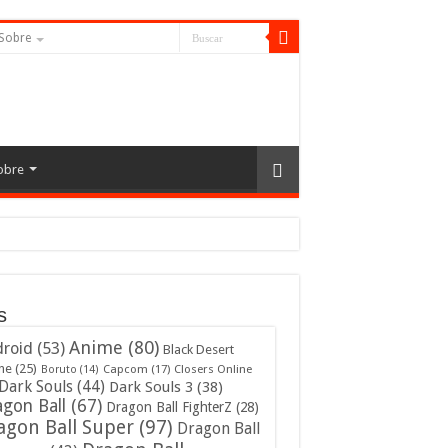
Sobre
obre
s
Anime
(80)
roid
(53)
Black Desert
ne
(25)
Capcom
(17)
Closers Online
Boruto
(14)
Dark Souls
(44)
Dark Souls 3
(38)
gon Ball
(67)
Dragon Ball FighterZ
(28)
agon Ball Super
(97)
Dragon Ball