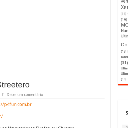
Xen
Xe
(14)
(19)
MC
Nar
Ulti
One
(18)
Tomb
(31)
Ulti
Ulti
(18)
treetero
Deixe um comentário
://p4fun.com.br
r/