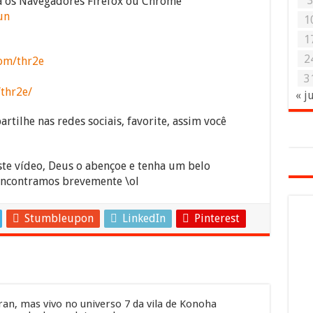
ra os Navegadores Firefox ou Chrome
un
1
1
2
om/thr2e
3
/thr2e/
« j
rtilhe nas redes sociais, favorite, assim você
ste vídeo, Deus o abençoe e tenha um belo
encontramos brevemente \ol
Stumbleupon
LinkedIn
Pinterest
an, mas vivo no universo 7 da vila de Konoha