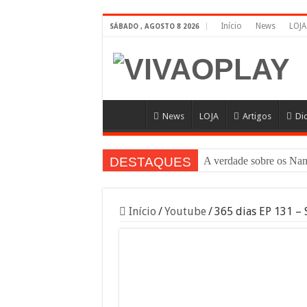
Início
News
LOJA
SÁBADO , AGOSTO 8 2026
News
LOJA
Artigos
Di
DESTAQUES
A verdade sobre os N
Início
/
Youtube
/
365 dias EP 131 – 