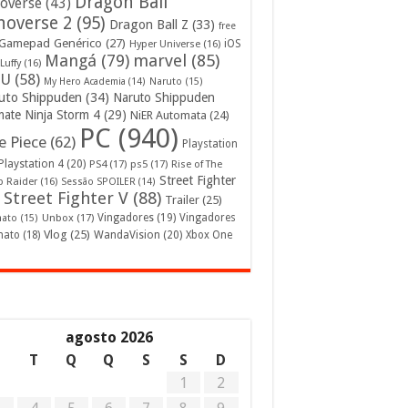
Dragon Ball
overse
(43)
noverse 2
(95)
Dragon Ball Z
(33)
free
Gamepad Genérico
(27)
iOS
Hyper Universe
(16)
Mangá
(79)
marvel
(85)
Luffy
(16)
U
(58)
My Hero Academia
(14)
Naruto
(15)
uto Shippuden
(34)
Naruto Shippuden
mate Ninja Storm 4
(29)
NiER Automata
(24)
PC
(940)
 Piece
(62)
Playstation
Playstation 4
(20)
PS4
(17)
ps5
(17)
Rise of The
Street Fighter
 Raider
(16)
Sessão SPOILER
(14)
Street Fighter V
(88)
Trailer
(25)
Unbox
(17)
Vingadores
(19)
Vingadores
mato
(15)
Vlog
(25)
mato
(18)
WandaVision
(20)
Xbox One
agosto 2026
S
T
Q
Q
S
S
D
1
2