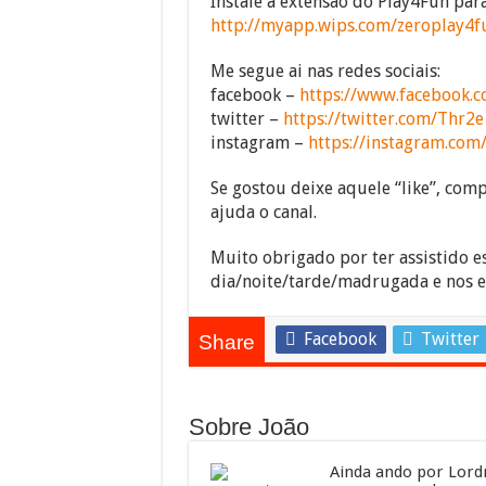
Instale a extensão do Play4Fun pa
http://myapp.wips.com/zeroplay4f
Me segue ai nas redes sociais:
facebook –
https://www.facebook.c
twitter –
https://twitter.com/Thr2e
instagram –
https://instagram.com
Se gostou deixe aquele “like”, compa
ajuda o canal.
Muito obrigado por ter assistido e
dia/noite/tarde/madrugada e nos 
Facebook
Twitter
Share
Sobre João
Ainda ando por Lordr