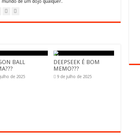
 mundo de um dojo qualquer.
GON BALL
DEEPSEEK É BOM
A???
MEMO???
 julho de 2025
9 de julho de 2025