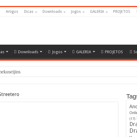
Artigos
Dicas
Downloads
Jogos
GALERIA
PROJETOS
cas
Downloads
Jogos
GALERIA
PROJETOS
S
amekuseijins – DRAGON
Streetero
Tag
And
Onli
(17)
Dra
Dr