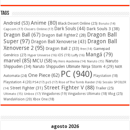
Tags
Anime
(80)
Android
(53)
Black Desert Online
(25)
Boruto
(14)
Dark Souls
(44)
Dark Souls 3
(38)
Capcom
(17)
Closers Online
(17)
Dragon Ball
Dragon Ball
(67)
Dragon Ball FighterZ
(28)
Super
(97)
Dragon Ball
Dragon Ball Xenoverse
(43)
Xenoverse 2
(95)
Dragon Ball Z
(33)
Gamepad
free
(14)
Mangá
(79)
Genérico
(27)
iOS
(19)
Hyper Universe
(16)
Luffy
(16)
marvel
(85)
MCU
(58)
Naruto
My Hero Academia
(14)
Naruto
(15)
Shippuden
(34)
Naruto Shippuden Ultimate Ninja Storm 4
(29)
NiER
PC
(940)
One Piece
(62)
Automata
(24)
Playstation
(18)
Playstation 4
(20)
PS4
(17)
ps5
(17)
Rise of The Tomb Raider
(16)
Sessão SPOILER
Street Fighter V
(88)
Street Fighter
(31)
Trailer
(25)
(14)
Vlog
(25)
Unbox
(17)
Vingadores
(19)
Vingadores Ultimato
(18)
Ultimato
(15)
WandaVision
(20)
Xbox One
(18)
agosto 2026