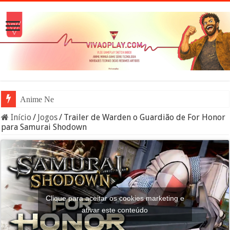
Anime News – 06/05/20
Início
/
Jogos
/
Trailer de Warden o Guardião de For Honor
para Samurai Shodown
Clique para aceitar os cookies marketing e
ativar este conteúdo