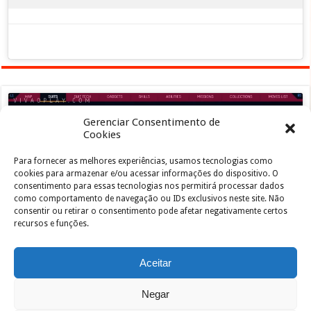
Gerenciar Consentimento de
Cookies
Para fornecer as melhores experiências, usamos tecnologias como
Clique para aceitar os cookies marketing e
cookies para armazenar e/ou acessar informações do dispositivo. O
ativar este conteúdo
consentimento para essas tecnologias nos permitirá processar dados
como comportamento de navegação ou IDs exclusivos neste site. Não
consentir ou retirar o consentimento pode afetar negativamente certos
recursos e funções.
Aceitar
Negar