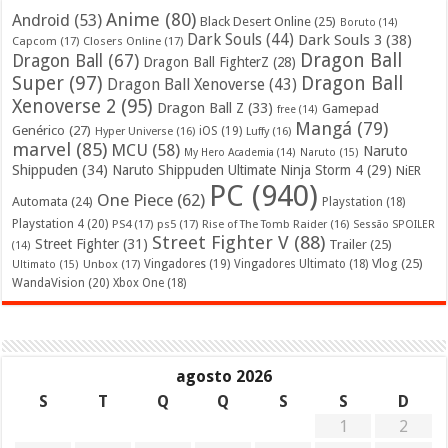
Anime
(80)
Android
(53)
Black Desert Online
(25)
Boruto
(14)
Dark Souls
(44)
Dark Souls 3
(38)
Capcom
(17)
Closers Online
(17)
Dragon Ball
Dragon Ball
(67)
Dragon Ball FighterZ
(28)
Super
(97)
Dragon Ball
Dragon Ball Xenoverse
(43)
Xenoverse 2
(95)
Dragon Ball Z
(33)
Gamepad
free
(14)
Mangá
(79)
Genérico
(27)
iOS
(19)
Hyper Universe
(16)
Luffy
(16)
marvel
(85)
MCU
(58)
Naruto
My Hero Academia
(14)
Naruto
(15)
Shippuden
(34)
Naruto Shippuden Ultimate Ninja Storm 4
(29)
NiER
PC
(940)
One Piece
(62)
Automata
(24)
Playstation
(18)
Playstation 4
(20)
PS4
(17)
ps5
(17)
Rise of The Tomb Raider
(16)
Sessão SPOILER
Street Fighter V
(88)
Street Fighter
(31)
Trailer
(25)
(14)
Vlog
(25)
Unbox
(17)
Vingadores
(19)
Vingadores Ultimato
(18)
Ultimato
(15)
WandaVision
(20)
Xbox One
(18)
agosto 2026
S
T
Q
Q
S
S
D
1
2