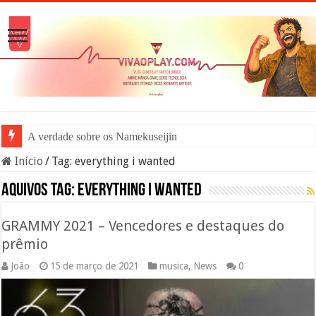
A verdade sobre os Namekuseijins – DRA
Início
/
Tag:
everything i wanted
Aquivos tag:
everything i wanted
GRAMMY 2021 – Vencedores e destaques do
prêmio
João
15 de março de 2021
musica
,
News
0