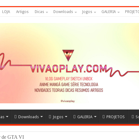
LOJA
Artigos
Dicas
Downloads
Jogos
GALERIA
PROJET
cas
Downloads
Jogos
GALERIA
PROJETOS
S
er de GTA VI