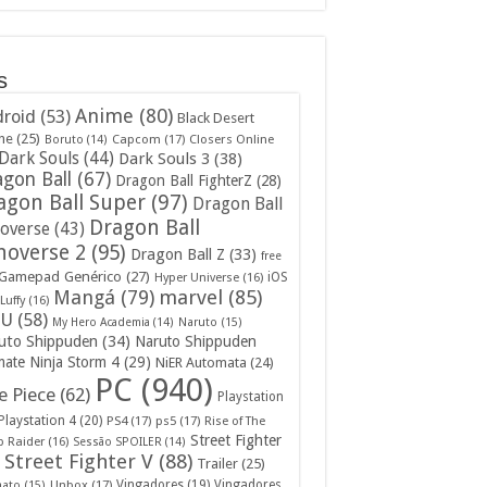
s
Anime
(80)
roid
(53)
Black Desert
ne
(25)
Capcom
(17)
Closers Online
Boruto
(14)
Dark Souls
(44)
Dark Souls 3
(38)
gon Ball
(67)
Dragon Ball FighterZ
(28)
agon Ball Super
(97)
Dragon Ball
Dragon Ball
overse
(43)
noverse 2
(95)
Dragon Ball Z
(33)
free
Gamepad Genérico
(27)
iOS
Hyper Universe
(16)
Mangá
(79)
marvel
(85)
Luffy
(16)
U
(58)
My Hero Academia
(14)
Naruto
(15)
uto Shippuden
(34)
Naruto Shippuden
mate Ninja Storm 4
(29)
NiER Automata
(24)
PC
(940)
 Piece
(62)
Playstation
Playstation 4
(20)
PS4
(17)
ps5
(17)
Rise of The
Street Fighter
 Raider
(16)
Sessão SPOILER
(14)
Street Fighter V
(88)
Trailer
(25)
Unbox
(17)
Vingadores
(19)
Vingadores
mato
(15)