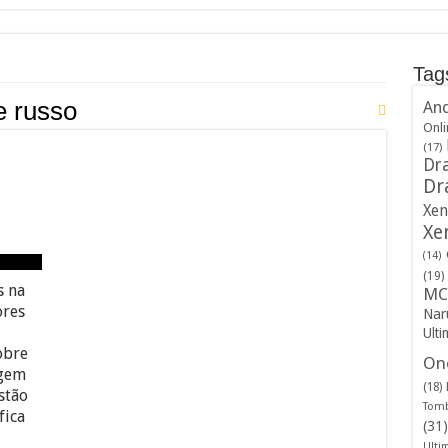
Tag
e russo
And
Onli
(17)
Dra
Dr
Xen
Xe
(14)
(19)
s na
MC
ores
Nar
Ulti
obre
One
igem
(18)
stão
Tomb
fica
(31)
Ulti