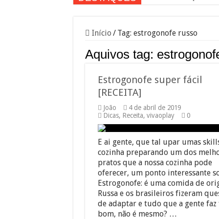
Início
/
Tag:
estrogonofe russo
Aquivos tag:
estrogonof
Estrogonofe super fácil
[RECEITA]
João
4 de abril de 2019
Dicas
,
Receita
,
vivaoplay
0
E ai gente, que tal upar umas skill
cozinha preparando um dos melh
pratos que a nossa cozinha pode
oferecer, um ponto interessante s
Estrogonofe: é uma comida de or
Russa e os brasileiros fizeram que
de adaptar e tudo que a gente faz 
bom, não é mesmo? …