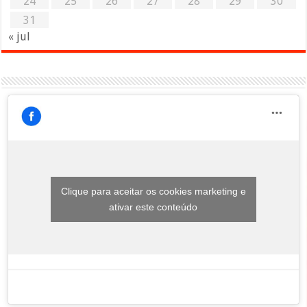
24
25
26
27
28
29
30
31
« jul
Clique para aceitar os cookies marketing e
ativar este conteúdo