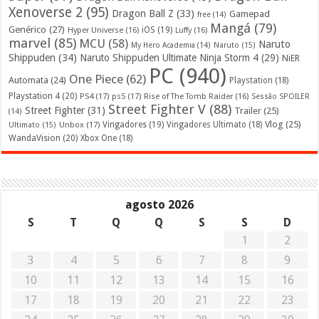
Xenoverse 2
(95)
Dragon Ball Z
(33)
Gamepad
free
(14)
Mangá
(79)
Genérico
(27)
iOS
(19)
Hyper Universe
(16)
Luffy
(16)
marvel
(85)
MCU
(58)
Naruto
My Hero Academia
(14)
Naruto
(15)
Shippuden
(34)
Naruto Shippuden Ultimate Ninja Storm 4
(29)
NiER
PC
(940)
One Piece
(62)
Automata
(24)
Playstation
(18)
Playstation 4
(20)
PS4
(17)
ps5
(17)
Rise of The Tomb Raider
(16)
Sessão SPOILER
Street Fighter V
(88)
Street Fighter
(31)
Trailer
(25)
(14)
Vlog
(25)
Unbox
(17)
Vingadores
(19)
Vingadores Ultimato
(18)
Ultimato
(15)
WandaVision
(20)
Xbox One
(18)
agosto 2026
S
T
Q
Q
S
S
D
1
2
3
4
5
6
7
8
9
10
11
12
13
14
15
16
17
18
19
20
21
22
23