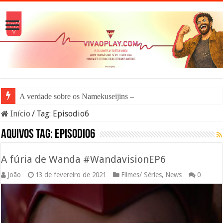
A verdade sobre os Namekuseijins – DRAGON
Início
/
Tag:
Episodio6
Aquivos tag:
Episodio6
A fúria de Wanda #WandavisionEP6
João
13 de fevereiro de 2021
Filmes/ Séries
,
News
0