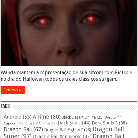
Wanda mantem a representação de sua sitcom com Pietro e
no dia do Hallowen todos os trajes clássicos surgem.
Leia mais »
Tags
Anime
(80)
Android
(53)
Black Desert Online
(25)
Boruto
(14)
Dark Souls
(44)
Dark Souls 3
(38)
Capcom
(17)
Closers Online
(17)
Dragon Ball
Dragon Ball
(67)
Dragon Ball FighterZ
(28)
Super
(97)
Dragon Ball
Dragon Ball Xenoverse
(43)