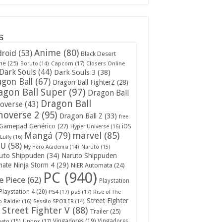
s
Anime
(80)
roid
(53)
Black Desert
ne
(25)
Capcom
(17)
Closers Online
Boruto
(14)
Dark Souls
(44)
Dark Souls 3
(38)
gon Ball
(67)
Dragon Ball FighterZ
(28)
agon Ball Super
(97)
Dragon Ball
Dragon Ball
overse
(43)
noverse 2
(95)
Dragon Ball Z
(33)
free
Gamepad Genérico
(27)
iOS
Hyper Universe
(16)
Mangá
(79)
marvel
(85)
Luffy
(16)
U
(58)
My Hero Academia
(14)
Naruto
(15)
uto Shippuden
(34)
Naruto Shippuden
mate Ninja Storm 4
(29)
NiER Automata
(24)
PC
(940)
 Piece
(62)
Playstation
Playstation 4
(20)
PS4
(17)
ps5
(17)
Rise of The
Street Fighter
 Raider
(16)
Sessão SPOILER
(14)
Street Fighter V
(88)
Trailer
(25)
Unbox
(17)
Vingadores
(19)
Vingadores
mato
(15)