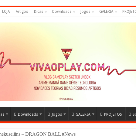
LOJA
Artigos
Dicas
Downloads
Jogos
GALERIA
PROJET
cas
Downloads
Jogos
GALERIA
PROJETOS
S