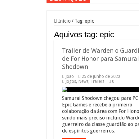
Início
/
Tag:
epic
Aquivos tag:
epic
Trailer de Warden o Guard
de For Honor para Samurai
Shodown
João
25 de junho de 2020
Jogos
,
News
,
Trailers
0
Samurai Shodown chegou para PC 
Epic Games e recebe a primeira
colaboração da área com For Hono
sendo mais preciso incluido Ward
guerreiro da classe guardião ao p
de espíritos guerreiros.