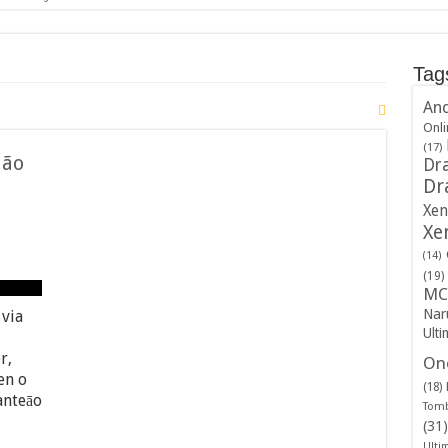
Tag
And
Onli
(17)
ião
Dra
Dr
Xen
Xe
(14)
(19)
MC
Nar
via
Ulti
r,
One
en o
(18)
anteāo
Tomb
(31)
Ulti