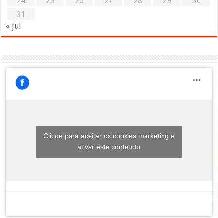
24
25
26
27
28
29
30
31
« jul
Clique para aceitar os cookies marketing e
ativar este conteúdo