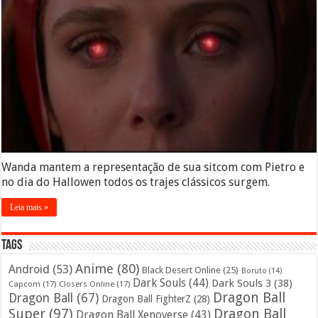
Wanda mantem a representação de sua sitcom com Pietro e
no dia do Hallowen todos os trajes clássicos surgem.
Leia mais »
Tags
Anime
(80)
Android
(53)
Black Desert Online
(25)
Boruto
(14)
Dark Souls
(44)
Dark Souls 3
(38)
Capcom
(17)
Closers Online
(17)
Dragon Ball
Dragon Ball
(67)
Dragon Ball FighterZ
(28)
Super
(97)
Dragon Ball
Dragon Ball Xenoverse
(43)