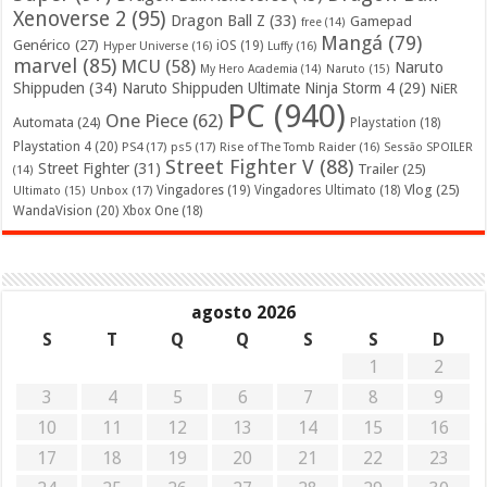
Xenoverse 2
(95)
Dragon Ball Z
(33)
Gamepad
free
(14)
Mangá
(79)
Genérico
(27)
iOS
(19)
Hyper Universe
(16)
Luffy
(16)
marvel
(85)
MCU
(58)
Naruto
My Hero Academia
(14)
Naruto
(15)
Shippuden
(34)
Naruto Shippuden Ultimate Ninja Storm 4
(29)
NiER
PC
(940)
One Piece
(62)
Automata
(24)
Playstation
(18)
Playstation 4
(20)
PS4
(17)
ps5
(17)
Rise of The Tomb Raider
(16)
Sessão SPOILER
Street Fighter V
(88)
Street Fighter
(31)
Trailer
(25)
(14)
Vlog
(25)
Unbox
(17)
Vingadores
(19)
Vingadores Ultimato
(18)
Ultimato
(15)
WandaVision
(20)
Xbox One
(18)
agosto 2026
S
T
Q
Q
S
S
D
1
2
3
4
5
6
7
8
9
10
11
12
13
14
15
16
17
18
19
20
21
22
23