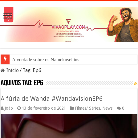
A verdade sobre os Namekuseijins – DRAGO
Início
/
Tag:
Ep6
Aquivos tag:
Ep6
A fúria de Wanda #WandavisionEP6
João
13 de fevereiro de 2021
Filmes/ Séries
,
News
0