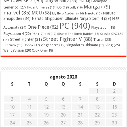
Xenoverse 2
(95)
Dragon Ball Z
(33)
Gamepad
free
(14)
Mangá
(79)
Genérico
(27)
iOS
(19)
Hyper Universe
(16)
Luffy
(16)
marvel
(85)
MCU
(58)
Naruto
My Hero Academia
(14)
Naruto
(15)
Shippuden
(34)
Naruto Shippuden Ultimate Ninja Storm 4
(29)
NiER
PC
(940)
One Piece
(62)
Automata
(24)
Playstation
(18)
Playstation 4
(20)
PS4
(17)
ps5
(17)
Rise of The Tomb Raider
(16)
Sessão SPOILER
Street Fighter V
(88)
Street Fighter
(31)
Trailer
(25)
(14)
Vlog
(25)
Unbox
(17)
Vingadores
(19)
Vingadores Ultimato
(18)
Ultimato
(15)
WandaVision
(20)
Xbox One
(18)
agosto 2026
S
T
Q
Q
S
S
D
1
2
3
4
5
6
7
8
9
10
11
12
13
14
15
16
17
18
19
20
21
22
23
24
25
26
27
28
29
30