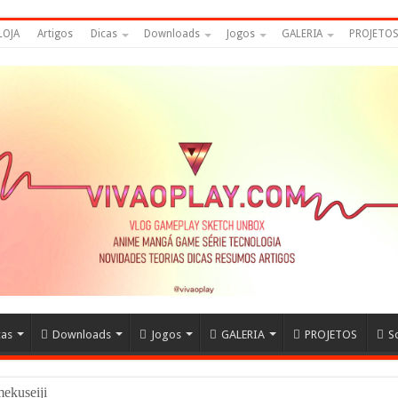
LOJA
Artigos
Dicas
Downloads
Jogos
GALERIA
PROJETO
cas
Downloads
Jogos
GALERIA
PROJETOS
S
amekuseijins – DRAGON B