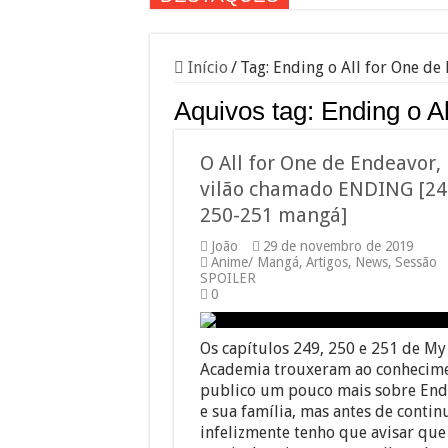
Início
/
Tag:
Ending o All for One de
Aquivos tag:
Ending o A
O All for One de Endeavor,
vilão chamado ENDING [24
250-251 mangá]
João
29 de novembro de 2019
Anime/ Mangá
,
Artigos
,
News
,
Sessão
SPOILER
0
Os capítulos 249, 250 e 251 de My
Academia trouxeram ao conhecim
publico um pouco mais sobre End
e sua família, mas antes de contin
infelizmente tenho que avisar que