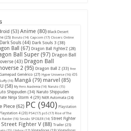
s
Anime
(80)
roid
(53)
Black Desert
ne
(25)
Capcom
(17)
Closers Online
Boruto
(14)
Dark Souls
(44)
Dark Souls 3
(38)
gon Ball
(67)
Dragon Ball FighterZ
(28)
agon Ball Super
(97)
Dragon Ball
Dragon Ball
overse
(43)
noverse 2
(95)
Dragon Ball Z
(33)
free
Gamepad Genérico
(27)
iOS
Hyper Universe
(16)
Mangá
(79)
marvel
(85)
Luffy
(16)
U
(58)
My Hero Academia
(14)
Naruto
(15)
uto Shippuden
(34)
Naruto Shippuden
mate Ninja Storm 4
(29)
NiER Automata
(24)
PC
(940)
 Piece
(62)
Playstation
Playstation 4
(20)
PS4
(17)
ps5
(17)
Rise of The
Street Fighter
 Raider
(16)
Sessão SPOILER
(14)
Street Fighter V
(88)
Trailer
(25)
Unbox
(17)
Vingadores
(19)
Vingadores
mato
(15)