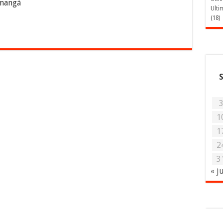
 mangá
Ulti
(18)
1
1
2
3
« j