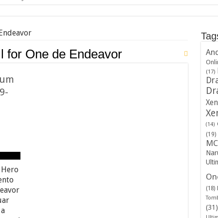
 Endeavor
Tag
ll for One de Endeavor
And
Onli
(17)
 um
Dra
Dr
9-
Xen
Xe
(14)
(19)
MC
Nar
Ulti
 Hero
One
ento
(18)
eavor
Tomb
uar
(31)
 a
Ulti