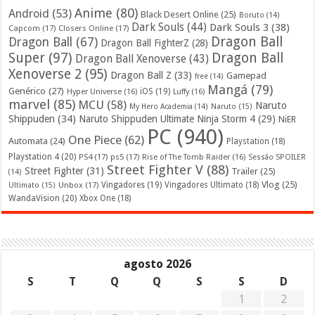
Anime
(80)
Android
(53)
Black Desert Online
(25)
Boruto
(14)
Dark Souls
(44)
Dark Souls 3
(38)
Capcom
(17)
Closers Online
(17)
Dragon Ball
Dragon Ball
(67)
Dragon Ball FighterZ
(28)
Super
(97)
Dragon Ball
Dragon Ball Xenoverse
(43)
Xenoverse 2
(95)
Dragon Ball Z
(33)
Gamepad
free
(14)
Mangá
(79)
Genérico
(27)
iOS
(19)
Hyper Universe
(16)
Luffy
(16)
marvel
(85)
MCU
(58)
Naruto
My Hero Academia
(14)
Naruto
(15)
Shippuden
(34)
Naruto Shippuden Ultimate Ninja Storm 4
(29)
NiER
PC
(940)
One Piece
(62)
Automata
(24)
Playstation
(18)
Playstation 4
(20)
PS4
(17)
ps5
(17)
Rise of The Tomb Raider
(16)
Sessão SPOILER
Street Fighter V
(88)
Street Fighter
(31)
Trailer
(25)
(14)
Vlog
(25)
Unbox
(17)
Vingadores
(19)
Vingadores Ultimato
(18)
Ultimato
(15)
WandaVision
(20)
Xbox One
(18)
agosto 2026
S
T
Q
Q
S
S
D
1
2