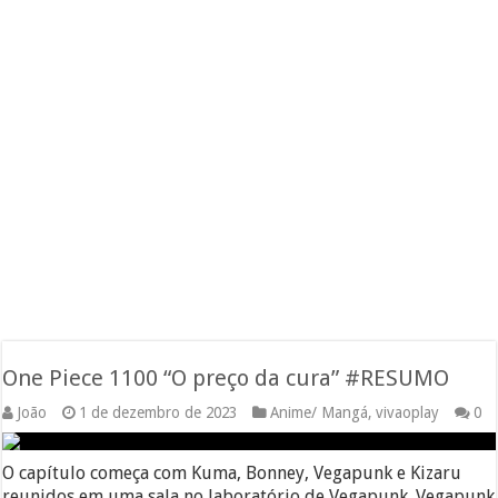
One Piece 1100 “O preço da cura” #RESUMO
João
1 de dezembro de 2023
Anime/ Mangá
,
vivaoplay
0
O capítulo começa com Kuma, Bonney, Vegapunk e Kizaru
reunidos em uma sala no laboratório de Vegapunk. Vegapunk