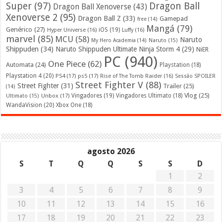
Super
(97)
Dragon Ball
Dragon Ball Xenoverse
(43)
Xenoverse 2
(95)
Dragon Ball Z
(33)
Gamepad
free
(14)
Mangá
(79)
Genérico
(27)
iOS
(19)
Hyper Universe
(16)
Luffy
(16)
marvel
(85)
MCU
(58)
Naruto
My Hero Academia
(14)
Naruto
(15)
Shippuden
(34)
Naruto Shippuden Ultimate Ninja Storm 4
(29)
NiER
PC
(940)
One Piece
(62)
Automata
(24)
Playstation
(18)
Playstation 4
(20)
PS4
(17)
ps5
(17)
Rise of The Tomb Raider
(16)
Sessão SPOILER
Street Fighter V
(88)
Street Fighter
(31)
Trailer
(25)
(14)
Vlog
(25)
Unbox
(17)
Vingadores
(19)
Vingadores Ultimato
(18)
Ultimato
(15)
WandaVision
(20)
Xbox One
(18)
agosto 2026
S
T
Q
Q
S
S
D
1
2
3
4
5
6
7
8
9
10
11
12
13
14
15
16
17
18
19
20
21
22
23