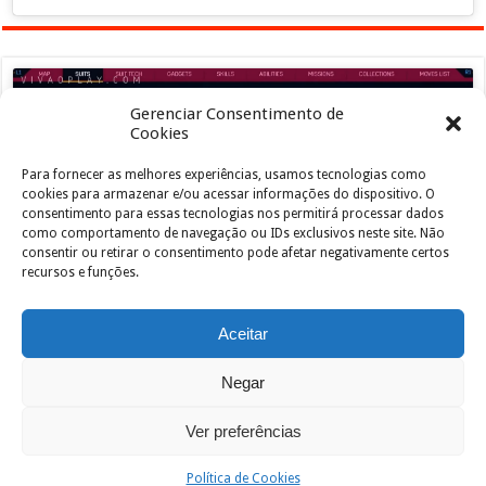
Gerenciar Consentimento de
Cookies
Para fornecer as melhores experiências, usamos tecnologias como
Clique para aceitar os cookies marketing e
cookies para armazenar e/ou acessar informações do dispositivo. O
ativar este conteúdo
consentimento para essas tecnologias nos permitirá processar dados
como comportamento de navegação ou IDs exclusivos neste site. Não
consentir ou retirar o consentimento pode afetar negativamente certos
recursos e funções.
Aceitar
Negar
Powered by
João de Jesus Junior
| Designed by
vivaoplay
Ver preferências
© Copyright 2026, All Rights Reserved
Política de Cookies