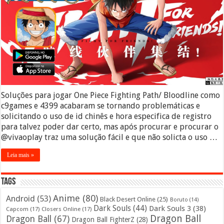
Soluções para jogar One Piece Fighting Path/ Bloodline como
c9games e 4399 acabaram se tornando problemáticas e
solicitando o uso de id chinês e hora especifica de registro
para talvez poder dar certo, mas após procurar e procurar o
@vivaoplay traz uma solução fácil e que não solicta o uso …
Leia mais »
Tags
Anime
(80)
Android
(53)
Black Desert Online
(25)
Boruto
(14)
Dark Souls
(44)
Dark Souls 3
(38)
Capcom
(17)
Closers Online
(17)
Dragon Ball
Dragon Ball
(67)
Dragon Ball FighterZ
(28)