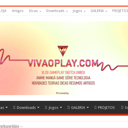
LOJA
Artigos
Dicas
Downloads
Jogos
GALERIA
PROJETO
cas
Downloads
Jogos
GALERIA
PROJETOS
S
amekuseijins – DRAGON BALL #