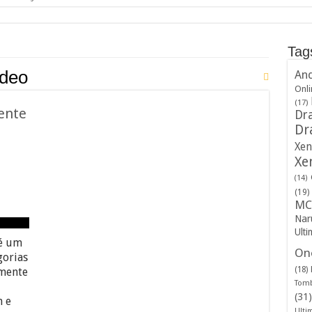
Tag
ideo
And
Onli
(17)
ente
Dra
Dr
Xen
Xe
(14)
(19)
MC
Nar
Ulti
 é um
One
gorias
(18)
amente
Tomb
(31)
 e
Ulti