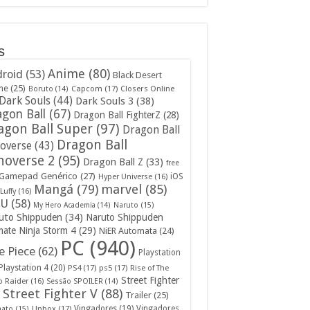
s
Anime
(80)
roid
(53)
Black Desert
ne
(25)
Capcom
(17)
Closers Online
Boruto
(14)
Dark Souls
(44)
Dark Souls 3
(38)
gon Ball
(67)
Dragon Ball FighterZ
(28)
agon Ball Super
(97)
Dragon Ball
Dragon Ball
overse
(43)
noverse 2
(95)
Dragon Ball Z
(33)
free
Gamepad Genérico
(27)
iOS
Hyper Universe
(16)
Mangá
(79)
marvel
(85)
Luffy
(16)
U
(58)
My Hero Academia
(14)
Naruto
(15)
uto Shippuden
(34)
Naruto Shippuden
mate Ninja Storm 4
(29)
NiER Automata
(24)
PC
(940)
 Piece
(62)
Playstation
Playstation 4
(20)
PS4
(17)
ps5
(17)
Rise of The
Street Fighter
 Raider
(16)
Sessão SPOILER
(14)
Street Fighter V
(88)
Trailer
(25)
Unbox
(17)
Vingadores
(19)
Vingadores
mato
(15)