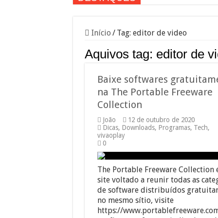
Início
/
Tag:
editor de video
Aquivos tag:
editor de v
Baixe softwares gratuitam
na The Portable Freeware
Collection
João
12 de outubro de 2020
Dicas
,
Downloads
,
Programas
,
Tech
,
vivaoplay
0
The Portable Freeware Collection
site voltado a reunir todas as cate
de software distribuídos gratuit
no mesmo sítio, visite
https://www.portablefreeware.com