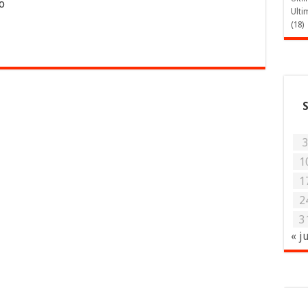
o
Ulti
(18)
1
1
2
3
« j