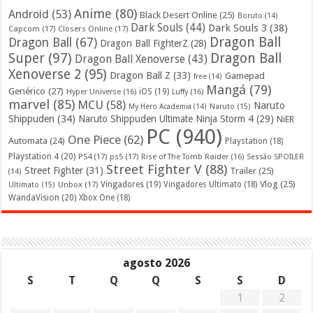
Anime
(80)
Android
(53)
Black Desert Online
(25)
Boruto
(14)
Dark Souls
(44)
Dark Souls 3
(38)
Capcom
(17)
Closers Online
(17)
Dragon Ball
Dragon Ball
(67)
Dragon Ball FighterZ
(28)
Super
(97)
Dragon Ball
Dragon Ball Xenoverse
(43)
Xenoverse 2
(95)
Dragon Ball Z
(33)
Gamepad
free
(14)
Mangá
(79)
Genérico
(27)
iOS
(19)
Hyper Universe
(16)
Luffy
(16)
marvel
(85)
MCU
(58)
Naruto
My Hero Academia
(14)
Naruto
(15)
Shippuden
(34)
Naruto Shippuden Ultimate Ninja Storm 4
(29)
NiER
PC
(940)
One Piece
(62)
Automata
(24)
Playstation
(18)
Playstation 4
(20)
PS4
(17)
ps5
(17)
Rise of The Tomb Raider
(16)
Sessão SPOILER
Street Fighter V
(88)
Street Fighter
(31)
Trailer
(25)
(14)
Vlog
(25)
Unbox
(17)
Vingadores
(19)
Vingadores Ultimato
(18)
Ultimato
(15)
WandaVision
(20)
Xbox One
(18)
agosto 2026
S
T
Q
Q
S
S
D
1
2