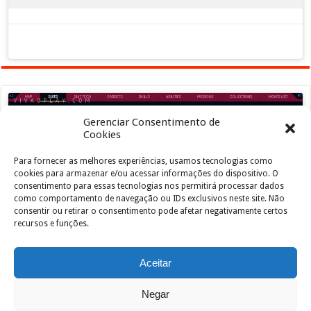
Gerenciar Consentimento de
Cookies
Para fornecer as melhores experiências, usamos tecnologias como
Clique para aceitar os cookies marketing e
cookies para armazenar e/ou acessar informações do dispositivo. O
ativar este conteúdo
consentimento para essas tecnologias nos permitirá processar dados
como comportamento de navegação ou IDs exclusivos neste site. Não
consentir ou retirar o consentimento pode afetar negativamente certos
recursos e funções.
Aceitar
Negar