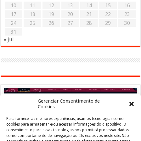
10
11
12
13
14
15
16
17
18
19
20
21
22
23
24
25
26
27
28
29
30
31
« jul
Gerenciar Consentimento de
Cookies
Para fornecer as melhores experiências, usamos tecnologias como
Clique para aceitar os cookies marketing e
cookies para armazenar e/ou acessar informações do dispositivo. O
ativar este conteúdo
consentimento para essas tecnologias nos permitirá processar dados
como comportamento de navegação ou IDs exclusivos neste site. Não