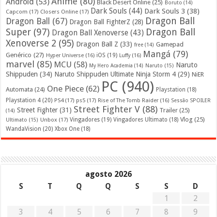
Anime
(80)
Android
(53)
Black Desert Online
(25)
Boruto
(14)
Dark Souls
(44)
Dark Souls 3
(38)
Capcom
(17)
Closers Online
(17)
Dragon Ball
Dragon Ball
(67)
Dragon Ball FighterZ
(28)
Super
(97)
Dragon Ball
Dragon Ball Xenoverse
(43)
Xenoverse 2
(95)
Dragon Ball Z
(33)
Gamepad
free
(14)
Mangá
(79)
Genérico
(27)
iOS
(19)
Hyper Universe
(16)
Luffy
(16)
marvel
(85)
MCU
(58)
Naruto
My Hero Academia
(14)
Naruto
(15)
Shippuden
(34)
Naruto Shippuden Ultimate Ninja Storm 4
(29)
NiER
PC
(940)
One Piece
(62)
Automata
(24)
Playstation
(18)
Playstation 4
(20)
PS4
(17)
ps5
(17)
Rise of The Tomb Raider
(16)
Sessão SPOILER
Street Fighter V
(88)
Street Fighter
(31)
Trailer
(25)
(14)
Vlog
(25)
Unbox
(17)
Vingadores
(19)
Vingadores Ultimato
(18)
Ultimato
(15)
WandaVision
(20)
Xbox One
(18)
agosto 2026
S
T
Q
Q
S
S
D
1
2
3
4
5
6
7
8
9