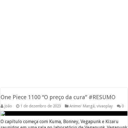
One Piece 1100 “O preço da cura” #RESUMO
João
1 de dezembro de 2023
Anime/ Mangá
,
vivaoplay
0
O capítulo começa com Kuma, Bonney, Vegapunk e Kizaru
reunidos em uma sala no laboratório de Vegapunk. Vegapunk