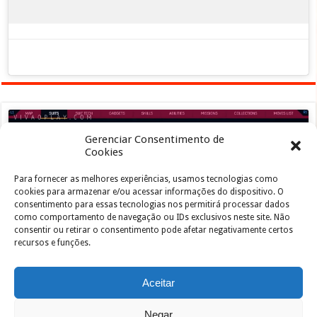
Gerenciar Consentimento de
Cookies
Para fornecer as melhores experiências, usamos tecnologias como
Clique para aceitar os cookies marketing e
cookies para armazenar e/ou acessar informações do dispositivo. O
ativar este conteúdo
consentimento para essas tecnologias nos permitirá processar dados
como comportamento de navegação ou IDs exclusivos neste site. Não
consentir ou retirar o consentimento pode afetar negativamente certos
recursos e funções.
Aceitar
Negar