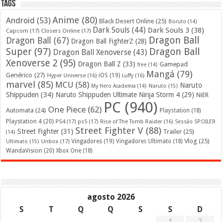
Tags
Anime
(80)
Android
(53)
Black Desert Online
(25)
Boruto
(14)
Dark Souls
(44)
Dark Souls 3
(38)
Capcom
(17)
Closers Online
(17)
Dragon Ball
Dragon Ball
(67)
Dragon Ball FighterZ
(28)
Super
(97)
Dragon Ball
Dragon Ball Xenoverse
(43)
Xenoverse 2
(95)
Dragon Ball Z
(33)
Gamepad
free
(14)
Mangá
(79)
Genérico
(27)
iOS
(19)
Hyper Universe
(16)
Luffy
(16)
marvel
(85)
MCU
(58)
Naruto
My Hero Academia
(14)
Naruto
(15)
Shippuden
(34)
Naruto Shippuden Ultimate Ninja Storm 4
(29)
NiER
PC
(940)
One Piece
(62)
Automata
(24)
Playstation
(18)
Playstation 4
(20)
PS4
(17)
ps5
(17)
Rise of The Tomb Raider
(16)
Sessão SPOILER
Street Fighter V
(88)
Street Fighter
(31)
Trailer
(25)
(14)
Vlog
(25)
Unbox
(17)
Vingadores
(19)
Vingadores Ultimato
(18)
Ultimato
(15)
WandaVision
(20)
Xbox One
(18)
agosto 2026
S
T
Q
Q
S
S
D
1
2