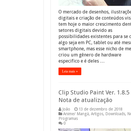
O mercado de desenhos, ilustraçõ
digitais e criação de conteúdos vi
tem hoje o maior crescimento dent
setores digitais devido as
possibilidades existentes para se c
algo seja em PC, tablet ou até me
smartphone, mas esse nicho de m
criou um gênero de hardware
especifico e é deles …
Leia mais »
Clip Studio Paint Ver. 1.8.5
Nota de atualização
João
13 de dezembro de 2018
Anime/ Mangá
,
Artigos
,
Downloads
,
N
Programas
0