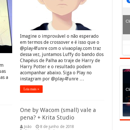
Cl
Imagine o improvável o não esperado
em termos de crossover e é isso que o
@play4funre com o vivaoplay.com traz
dessa vez, juntamos Luffy do bando dos
Chapéus de Palha ao traje de Harry de
ém
Harry Potter e o resultado podem
uas
acompanhar abaixo. Siga o Play no
as a
instagram por @play4funre …
Cl
Leia mais »
One by Wacom (small) vale a
pena? + Krita Studio
João
8 de junho de 2018