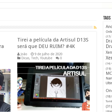
Tags
And
Onli
(17)
Tirei a película da Artisul D13S
Dra
ra
será que DEU RUIM? #4K
Dr
Xen
João
9 de julho de 2020
Xe
Dicas
,
Tech
,
Youtube
0
(14)
(19)
MC
Nar
Ulti
One
(18)
Tomb
(31)
Ulti