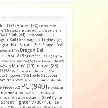
Anime
(80)
roid
(53)
Black Desert
ne
(25)
Capcom
(17)
Closers Online
Boruto
(14)
Dark Souls
(44)
Dark Souls 3
(38)
gon Ball
(67)
Dragon Ball FighterZ
(28)
agon Ball Super
(97)
Dragon Ball
Dragon Ball
overse
(43)
noverse 2
(95)
Dragon Ball Z
(33)
free
Gamepad Genérico
(27)
iOS
Hyper Universe
(16)
Mangá
(79)
marvel
(85)
Luffy
(16)
U
(58)
My Hero Academia
(14)
Naruto
(15)
uto Shippuden
(34)
Naruto Shippuden
mate Ninja Storm 4
(29)
NiER Automata
(24)
PC
(940)
 Piece
(62)
Playstation
Playstation 4
(20)
PS4
(17)
ps5
(17)
Rise of The
Street Fighter
 Raider
(16)
Sessão SPOILER
(14)
Street Fighter V
(88)
Trailer
(25)
Unbox
(17)
Vingadores
(19)
Vingadores
mato
(15)