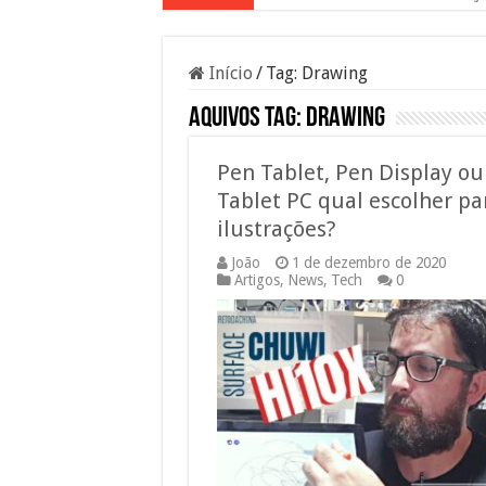
Início
/
Tag:
Drawing
Aquivos tag:
Drawing
Pen Tablet, Pen Display ou
Tablet PC qual escolher pa
ilustrações?
João
1 de dezembro de 2020
Artigos
,
News
,
Tech
0