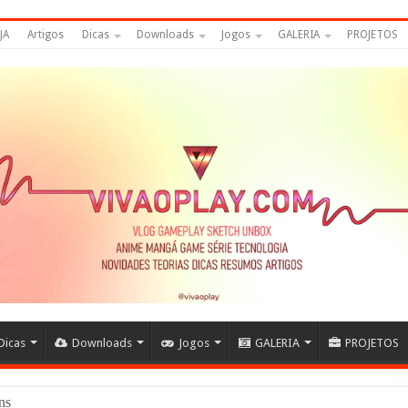
JA
Artigos
Dicas
Downloads
Jogos
GALERIA
PROJETOS
Dicas
Downloads
Jogos
GALERIA
PROJETOS
eijins – DRAGON BALL #News