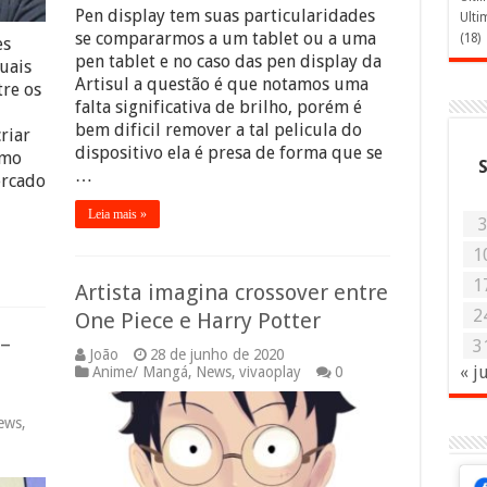
Pen display tem suas particularidades
Ulti
se compararmos a um tablet ou a uma
(18)
es
pen tablet e no caso das pen display da
suais
Artisul a questão é que notamos uma
re os
falta significativa de brilho, porém é
bem dificil remover a tal pelicula do
riar
dispositivo ela é presa de forma que se
smo
…
ercado
Leia mais »
1
1
Artista imagina crossover entre
2
One Piece e Harry Potter
 –
3
João
28 de junho de 2020
« j
Anime/ Mangá
,
News
,
vivaoplay
0
ews
,