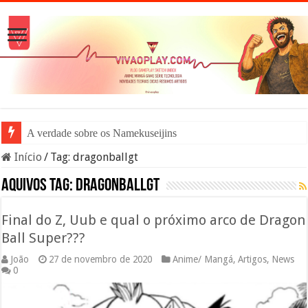
A verdade sobre os Namekuseijins – DRAG
Início
/
Tag:
dragonballgt
Aquivos tag:
dragonballgt
Final do Z, Uub e qual o próximo arco de Dragon
Ball Super???
João
27 de novembro de 2020
Anime/ Mangá
,
Artigos
,
News
0