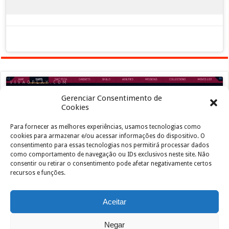
Gerenciar Consentimento de
Cookies
Para fornecer as melhores experiências, usamos tecnologias como
Clique para aceitar os cookies marketing e
cookies para armazenar e/ou acessar informações do dispositivo. O
ativar este conteúdo
consentimento para essas tecnologias nos permitirá processar dados
como comportamento de navegação ou IDs exclusivos neste site. Não
consentir ou retirar o consentimento pode afetar negativamente certos
recursos e funções.
Aceitar
Negar