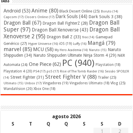
Tags
Anime
(80)
Android
(53)
Black Desert Online
(25)
Boruto
(14)
Dark Souls
(44)
Dark Souls 3
(38)
Capcom
(17)
Closers Online
(17)
Dragon Ball
Dragon Ball
(67)
Dragon Ball FighterZ
(28)
Super
(97)
Dragon Ball
Dragon Ball Xenoverse
(43)
Xenoverse 2
(95)
Dragon Ball Z
(33)
Gamepad
free
(14)
Mangá
(79)
Genérico
(27)
iOS
(19)
Hyper Universe
(16)
Luffy
(16)
marvel
(85)
MCU
(58)
Naruto
My Hero Academia
(14)
Naruto
(15)
Shippuden
(34)
Naruto Shippuden Ultimate Ninja Storm 4
(29)
NiER
PC
(940)
One Piece
(62)
Automata
(24)
Playstation
(18)
Playstation 4
(20)
PS4
(17)
ps5
(17)
Rise of The Tomb Raider
(16)
Sessão SPOILER
Street Fighter V
(88)
Street Fighter
(31)
Trailer
(25)
(14)
Vlog
(25)
Unbox
(17)
Vingadores
(19)
Vingadores Ultimato
(18)
Ultimato
(15)
WandaVision
(20)
Xbox One
(18)
agosto 2026
S
T
Q
Q
S
S
D
1
2