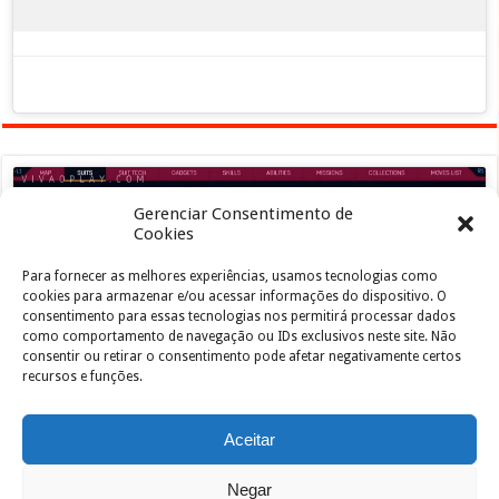
Gerenciar Consentimento de
Cookies
Para fornecer as melhores experiências, usamos tecnologias como
Clique para aceitar os cookies marketing e
cookies para armazenar e/ou acessar informações do dispositivo. O
ativar este conteúdo
consentimento para essas tecnologias nos permitirá processar dados
como comportamento de navegação ou IDs exclusivos neste site. Não
consentir ou retirar o consentimento pode afetar negativamente certos
recursos e funções.
Aceitar
Negar