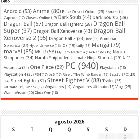
Tags
Anime
(80)
Android
(53)
Black Desert Online
(25)
Boruto
(14)
Dark Souls
(44)
Dark Souls 3
(38)
Capcom
(17)
Closers Online
(17)
Dragon Ball
Dragon Ball
(67)
Dragon Ball FighterZ
(28)
Super
(97)
Dragon Ball
Dragon Ball Xenoverse
(43)
Xenoverse 2
(95)
Dragon Ball Z
(33)
Gamepad
free
(14)
Mangá
(79)
Genérico
(27)
iOS
(19)
Hyper Universe
(16)
Luffy
(16)
marvel
(85)
MCU
(58)
Naruto
My Hero Academia
(14)
Naruto
(15)
Shippuden
(34)
Naruto Shippuden Ultimate Ninja Storm 4
(29)
NiER
PC
(940)
One Piece
(62)
Automata
(24)
Playstation
(18)
Playstation 4
(20)
PS4
(17)
ps5
(17)
Rise of The Tomb Raider
(16)
Sessão SPOILER
Street Fighter V
(88)
Street Fighter
(31)
Trailer
(25)
(14)
Vlog
(25)
Unbox
(17)
Vingadores
(19)
Vingadores Ultimato
(18)
Ultimato
(15)
WandaVision
(20)
Xbox One
(18)
agosto 2026
S
T
Q
Q
S
S
D
1
2