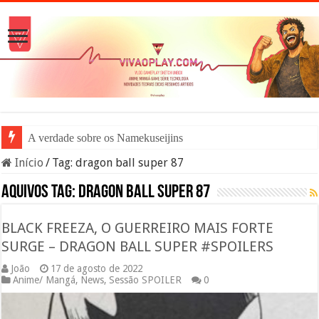
A verdade sobre os Namekuseijins – DRAG
Início
/
Tag:
dragon ball super 87
Aquivos tag:
dragon ball super 87
BLACK FREEZA, O GUERREIRO MAIS FORTE
SURGE – DRAGON BALL SUPER #SPOILERS
João
17 de agosto de 2022
Anime/ Mangá
,
News
,
Sessão SPOILER
0