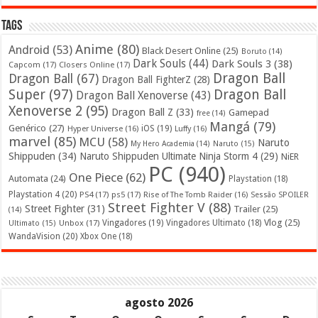
Tags
Anime
(80)
Android
(53)
Black Desert Online
(25)
Boruto
(14)
Dark Souls
(44)
Dark Souls 3
(38)
Capcom
(17)
Closers Online
(17)
Dragon Ball
Dragon Ball
(67)
Dragon Ball FighterZ
(28)
Super
(97)
Dragon Ball
Dragon Ball Xenoverse
(43)
Xenoverse 2
(95)
Dragon Ball Z
(33)
Gamepad
free
(14)
Mangá
(79)
Genérico
(27)
iOS
(19)
Hyper Universe
(16)
Luffy
(16)
marvel
(85)
MCU
(58)
Naruto
My Hero Academia
(14)
Naruto
(15)
Shippuden
(34)
Naruto Shippuden Ultimate Ninja Storm 4
(29)
NiER
PC
(940)
One Piece
(62)
Automata
(24)
Playstation
(18)
Playstation 4
(20)
PS4
(17)
ps5
(17)
Rise of The Tomb Raider
(16)
Sessão SPOILER
Street Fighter V
(88)
Street Fighter
(31)
Trailer
(25)
(14)
Vlog
(25)
Unbox
(17)
Vingadores
(19)
Vingadores Ultimato
(18)
Ultimato
(15)
WandaVision
(20)
Xbox One
(18)
agosto 2026