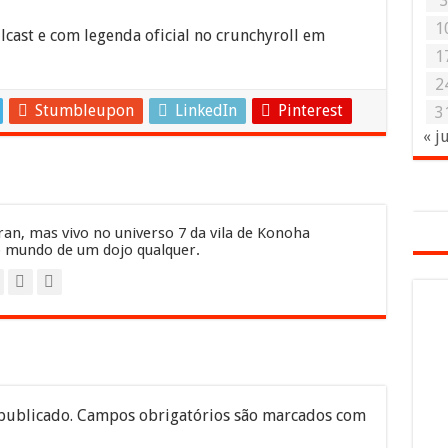
1
lcast e com legenda oficial no crunchyroll em
1
2
Stumbleupon
LinkedIn
Pinterest
3
« j
an, mas vivo no universo 7 da vila de Konoha
 mundo de um dojo qualquer.
publicado.
Campos obrigatórios são marcados com