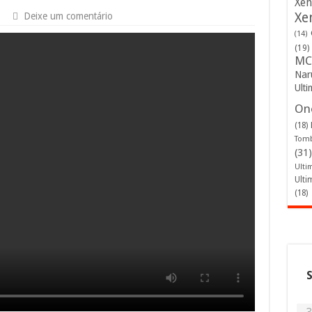
Xen
Xe
Deixe um comentário
(14)
(19)
MC
Nar
Ulti
One
(18)
Tomb
(31)
Ulti
Ulti
(18)