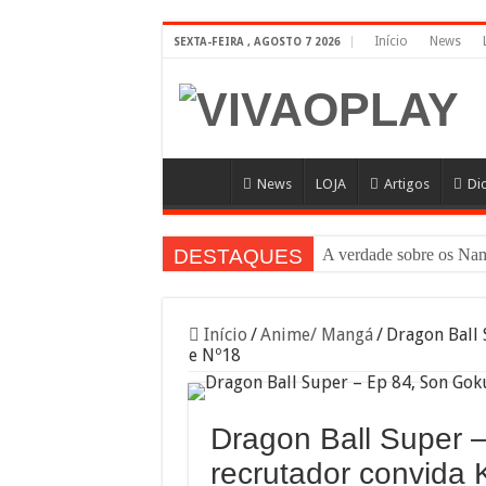
Início
News
SEXTA-FEIRA , AGOSTO 7 2026
News
LOJA
Artigos
Di
DESTAQUES
A verdade sobre os N
Início
/
Anime/ Mangá
/
Dragon Ball 
e Nº18
Dragon Ball Super 
recrutador convida K