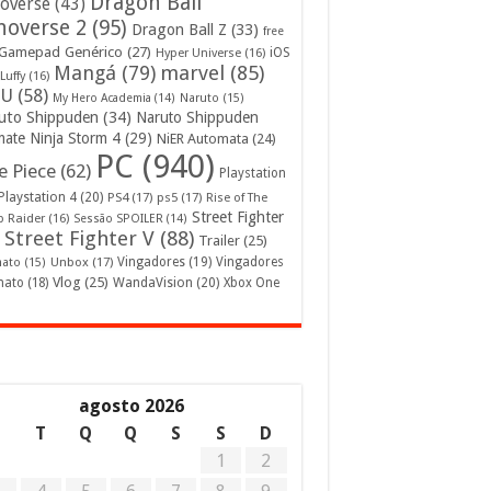
Dragon Ball
overse
(43)
noverse 2
(95)
Dragon Ball Z
(33)
free
Gamepad Genérico
(27)
iOS
Hyper Universe
(16)
Mangá
(79)
marvel
(85)
Luffy
(16)
U
(58)
My Hero Academia
(14)
Naruto
(15)
uto Shippuden
(34)
Naruto Shippuden
mate Ninja Storm 4
(29)
NiER Automata
(24)
PC
(940)
 Piece
(62)
Playstation
Playstation 4
(20)
PS4
(17)
ps5
(17)
Rise of The
Street Fighter
 Raider
(16)
Sessão SPOILER
(14)
Street Fighter V
(88)
Trailer
(25)
Unbox
(17)
Vingadores
(19)
Vingadores
mato
(15)
Vlog
(25)
mato
(18)
WandaVision
(20)
Xbox One
agosto 2026
S
T
Q
Q
S
S
D
1
2