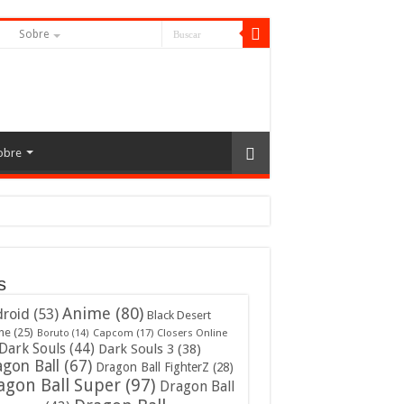
S
Sobre
obre
s
Anime
(80)
roid
(53)
Black Desert
ne
(25)
Capcom
(17)
Closers Online
Boruto
(14)
Dark Souls
(44)
Dark Souls 3
(38)
gon Ball
(67)
Dragon Ball FighterZ
(28)
agon Ball Super
(97)
Dragon Ball