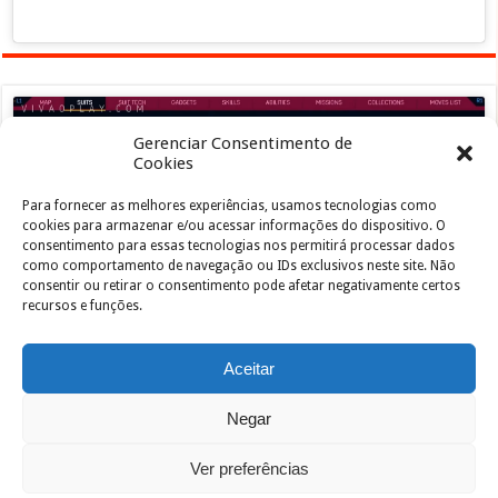
Gerenciar Consentimento de
Cookies
Para fornecer as melhores experiências, usamos tecnologias como
Clique para aceitar os cookies marketing e
cookies para armazenar e/ou acessar informações do dispositivo. O
ativar este conteúdo
consentimento para essas tecnologias nos permitirá processar dados
como comportamento de navegação ou IDs exclusivos neste site. Não
consentir ou retirar o consentimento pode afetar negativamente certos
recursos e funções.
Aceitar
Negar
Powered by
João de Jesus Junior
| Designed by
vivaoplay
Ver preferências