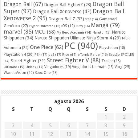
Dragon Ball
Dragon Ball
(67)
Dragon Ball FighterZ
(28)
Super
(97)
Dragon Ball
Dragon Ball Xenoverse
(43)
Xenoverse 2
(95)
Dragon Ball Z
(33)
Gamepad
free
(14)
Mangá
(79)
Genérico
(27)
iOS
(19)
Hyper Universe
(16)
Luffy
(16)
marvel
(85)
MCU
(58)
Naruto
My Hero Academia
(14)
Naruto
(15)
Shippuden
(34)
Naruto Shippuden Ultimate Ninja Storm 4
(29)
NiER
PC
(940)
One Piece
(62)
Automata
(24)
Playstation
(18)
Playstation 4
(20)
PS4
(17)
ps5
(17)
Rise of The Tomb Raider
(16)
Sessão SPOILER
Street Fighter V
(88)
Street Fighter
(31)
Trailer
(25)
(14)
Vlog
(25)
Unbox
(17)
Vingadores
(19)
Vingadores Ultimato
(18)
Ultimato
(15)
WandaVision
(20)
Xbox One
(18)
agosto 2026
S
T
Q
Q
S
S
D
1
2
3
4
5
6
7
8
9
10
11
12
13
14
15
16