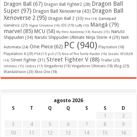
Dragon Ball
Dragon Ball
(67)
Dragon Ball FighterZ
(28)
Super
(97)
Dragon Ball
Dragon Ball Xenoverse
(43)
Xenoverse 2
(95)
Dragon Ball Z
(33)
Gamepad
free
(14)
Mangá
(79)
Genérico
(27)
iOS
(19)
Hyper Universe
(16)
Luffy
(16)
marvel
(85)
MCU
(58)
Naruto
My Hero Academia
(14)
Naruto
(15)
Shippuden
(34)
Naruto Shippuden Ultimate Ninja Storm 4
(29)
NiER
PC
(940)
One Piece
(62)
Automata
(24)
Playstation
(18)
Playstation 4
(20)
PS4
(17)
ps5
(17)
Rise of The Tomb Raider
(16)
Sessão SPOILER
Street Fighter V
(88)
Street Fighter
(31)
Trailer
(25)
(14)
Vlog
(25)
Unbox
(17)
Vingadores
(19)
Vingadores Ultimato
(18)
Ultimato
(15)
WandaVision
(20)
Xbox One
(18)
agosto 2026
S
T
Q
Q
S
S
D
1
2
3
4
5
6
7
8
9
10
11
12
13
14
15
16