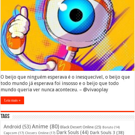
O beijo que ninguém esperava é o inesquecível, o beijo que
todo mundo já esperava foi insosso e o beijo que todo
mundo queria ver nunca aconteceu. – @vivaoplay
Leia mais »
Tags
Anime
(80)
Android
(53)
Black Desert Online
(25)
Boruto
(14)
Dark Souls
(44)
Dark Souls 3
(38)
Capcom
(17)
Closers Online
(17)