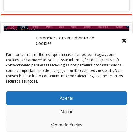
Gerenciar Consentimento de
Cookies
Para fornecer as melhores experiências, usamos tecnologias como
Clique para aceitar os cookies marketing e
cookies para armazenar e/ou acessar informações do dispositivo. O
ativar este conteúdo
consentimento para essas tecnologias nos permitirá processar dados
como comportamento de navegação ou IDs exclusivos neste site. Não
consentir ou retirar o consentimento pode afetar negativamente certos
recursos e funções.
Aceitar
Negar
Powered by
João de Jesus Junior
| Designed by
vivaoplay
Ver preferências