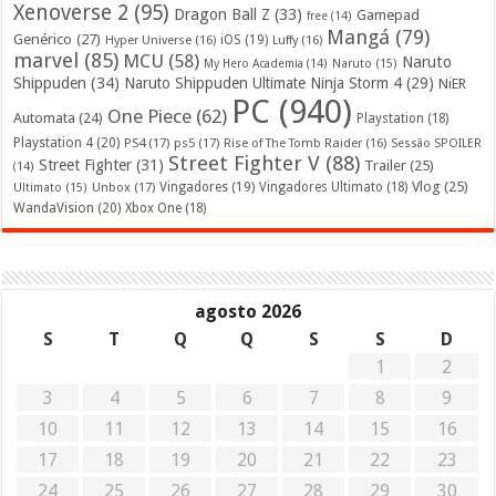
Xenoverse 2
(95)
Dragon Ball Z
(33)
Gamepad
free
(14)
Mangá
(79)
Genérico
(27)
iOS
(19)
Hyper Universe
(16)
Luffy
(16)
marvel
(85)
MCU
(58)
Naruto
My Hero Academia
(14)
Naruto
(15)
Shippuden
(34)
Naruto Shippuden Ultimate Ninja Storm 4
(29)
NiER
PC
(940)
One Piece
(62)
Automata
(24)
Playstation
(18)
Playstation 4
(20)
PS4
(17)
ps5
(17)
Rise of The Tomb Raider
(16)
Sessão SPOILER
Street Fighter V
(88)
Street Fighter
(31)
Trailer
(25)
(14)
Vlog
(25)
Unbox
(17)
Vingadores
(19)
Vingadores Ultimato
(18)
Ultimato
(15)
WandaVision
(20)
Xbox One
(18)
agosto 2026
S
T
Q
Q
S
S
D
1
2
3
4
5
6
7
8
9
10
11
12
13
14
15
16
17
18
19
20
21
22
23
24
25
26
27
28
29
30