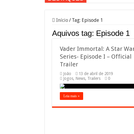
Início
/
Tag:
Episode 1
Aquivos tag:
Episode 1
Vader Immortal: A Star Wa
Series- Episode I – Official
Trailer
João
13 de abril de 2019
Jogos
,
News
,
Trailers
0
Leia mais »