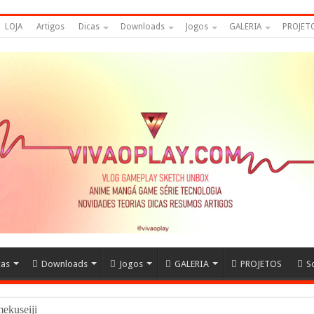
LOJA
Artigos
Dicas
Downloads
Jogos
GALERIA
PROJET
cas
Downloads
Jogos
GALERIA
PROJETOS
S
amekuseijins – DRAGON B