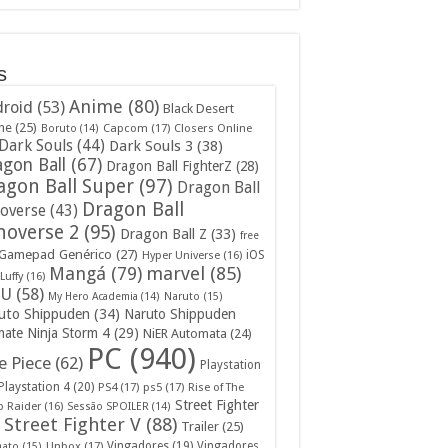
s
Anime
(80)
roid
(53)
Black Desert
ne
(25)
Capcom
(17)
Closers Online
Boruto
(14)
Dark Souls
(44)
Dark Souls 3
(38)
gon Ball
(67)
Dragon Ball FighterZ
(28)
agon Ball Super
(97)
Dragon Ball
Dragon Ball
overse
(43)
noverse 2
(95)
Dragon Ball Z
(33)
free
Gamepad Genérico
(27)
iOS
Hyper Universe
(16)
Mangá
(79)
marvel
(85)
Luffy
(16)
U
(58)
My Hero Academia
(14)
Naruto
(15)
uto Shippuden
(34)
Naruto Shippuden
mate Ninja Storm 4
(29)
NiER Automata
(24)
PC
(940)
 Piece
(62)
Playstation
Playstation 4
(20)
PS4
(17)
ps5
(17)
Rise of The
Street Fighter
 Raider
(16)
Sessão SPOILER
(14)
Street Fighter V
(88)
Trailer
(25)
Unbox
(17)
Vingadores
(19)
Vingadores
mato
(15)