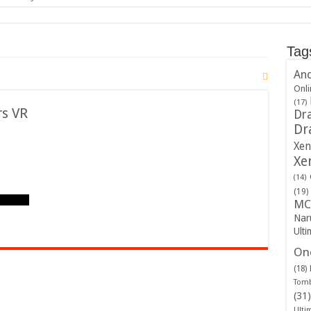
Tag
And
Onli
(17)
rs VR
Dra
Dr
Xen
Xe
(14)
(19)
MC
Nar
Ulti
One
(18)
Tomb
(31)
Ulti