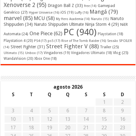
Xenoverse 2
(95)
Dragon Ball Z
(33)
Gamepad
free
(14)
Mangá
(79)
Genérico
(27)
iOS
(19)
Hyper Universe
(16)
Luffy
(16)
marvel
(85)
MCU
(58)
Naruto
My Hero Academia
(14)
Naruto
(15)
Shippuden
(34)
Naruto Shippuden Ultimate Ninja Storm 4
(29)
NiER
PC
(940)
One Piece
(62)
Automata
(24)
Playstation
(18)
Playstation 4
(20)
PS4
(17)
ps5
(17)
Rise of The Tomb Raider
(16)
Sessão SPOILER
Street Fighter V
(88)
Street Fighter
(31)
Trailer
(25)
(14)
Vlog
(25)
Unbox
(17)
Vingadores
(19)
Vingadores Ultimato
(18)
Ultimato
(15)
WandaVision
(20)
Xbox One
(18)
agosto 2026
S
T
Q
Q
S
S
D
1
2
3
4
5
6
7
8
9
10
11
12
13
14
15
16
17
18
19
20
21
22
23