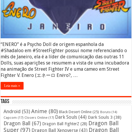
“ENERO” é a Psycho Doll de origem espanhola da
#Shadaloo em #StreetFighter possui nome referenciando o
mês de Janeiro, ela é a líder de comunicação das outras 11
Dolls, suas aparições se resumem a vista de uma incubadora
na animação de Street Fighter IV e uma cameo em Street
Fighter V. Enero (エネーロ Enēro?, …
Leia mais »
Tags
Anime
(80)
Android
(53)
Black Desert Online
(25)
Boruto
(14)
Dark Souls
(44)
Dark Souls 3
(38)
Capcom
(17)
Closers Online
(17)
Dragon Ball
Dragon Ball
(67)
Dragon Ball FighterZ
(28)
Super
(97)
Dragon Ball
Dragon Ball Xenoverse
(43)