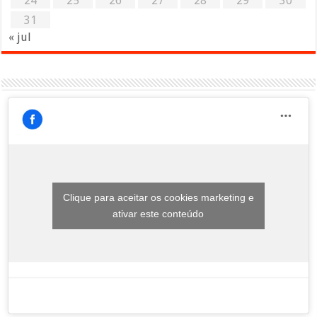
24
25
26
27
28
29
30
31
« jul
Clique para aceitar os cookies marketing e
ativar este conteúdo