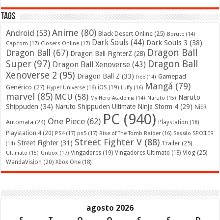
Tags
Anime
(80)
Android
(53)
Black Desert Online
(25)
Boruto
(14)
Dark Souls
(44)
Dark Souls 3
(38)
Capcom
(17)
Closers Online
(17)
Dragon Ball
Dragon Ball
(67)
Dragon Ball FighterZ
(28)
Super
(97)
Dragon Ball
Dragon Ball Xenoverse
(43)
Xenoverse 2
(95)
Dragon Ball Z
(33)
Gamepad
free
(14)
Mangá
(79)
Genérico
(27)
iOS
(19)
Hyper Universe
(16)
Luffy
(16)
marvel
(85)
MCU
(58)
Naruto
My Hero Academia
(14)
Naruto
(15)
Shippuden
(34)
Naruto Shippuden Ultimate Ninja Storm 4
(29)
NiER
PC
(940)
One Piece
(62)
Automata
(24)
Playstation
(18)
Playstation 4
(20)
PS4
(17)
ps5
(17)
Rise of The Tomb Raider
(16)
Sessão SPOILER
Street Fighter V
(88)
Street Fighter
(31)
Trailer
(25)
(14)
Vlog
(25)
Unbox
(17)
Vingadores
(19)
Vingadores Ultimato
(18)
Ultimato
(15)
WandaVision
(20)
Xbox One
(18)
agosto 2026