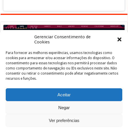
Gerenciar Consentimento de
Cookies
Para fornecer as melhores experiências, usamos tecnologias como
Clique para aceitar os cookies marketing e
cookies para armazenar e/ou acessar informações do dispositivo. O
ativar este conteúdo
consentimento para essas tecnologias nos permitirá processar dados
como comportamento de navegação ou IDs exclusivos neste site. Não
consentir ou retirar o consentimento pode afetar negativamente certos
recursos e funções.
Aceitar
Negar
Powered by
João de Jesus Junior
| Designed by
vivaoplay
Ver preferências