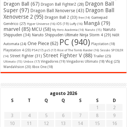
Dragon Ball
Dragon Ball
(67)
Dragon Ball FighterZ
(28)
Super
(97)
Dragon Ball
Dragon Ball Xenoverse
(43)
Xenoverse 2
(95)
Dragon Ball Z
(33)
Gamepad
free
(14)
Mangá
(79)
Genérico
(27)
iOS
(19)
Hyper Universe
(16)
Luffy
(16)
marvel
(85)
MCU
(58)
Naruto
My Hero Academia
(14)
Naruto
(15)
Shippuden
(34)
Naruto Shippuden Ultimate Ninja Storm 4
(29)
NiER
PC
(940)
One Piece
(62)
Automata
(24)
Playstation
(18)
Playstation 4
(20)
PS4
(17)
ps5
(17)
Rise of The Tomb Raider
(16)
Sessão SPOILER
Street Fighter V
(88)
Street Fighter
(31)
Trailer
(25)
(14)
Vlog
(25)
Unbox
(17)
Vingadores
(19)
Vingadores Ultimato
(18)
Ultimato
(15)
WandaVision
(20)
Xbox One
(18)
agosto 2026
S
T
Q
Q
S
S
D
1
2
3
4
5
6
7
8
9
10
11
12
13
14
15
16