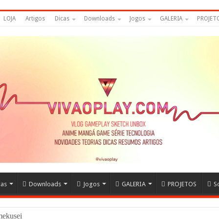
LOJA
Artigos
Dicas
Downloads
Jogos
GALERIA
PROJET
cas
Downloads
Jogos
GALERIA
PROJETOS
S
amekuseijins – DRAGON