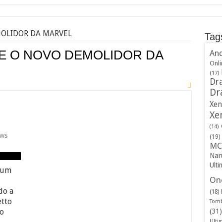
MOLIDOR DA MARVEL
Tag
E O NOVO DEMOLIDOR DA
And
Onli
(17)
Dra
Dr
Xen
Xe
(14)
ws
(19)
MC
Nar
Ulti
 um
One
do a
(18)
etto
Tomb
o
(31)
Ulti