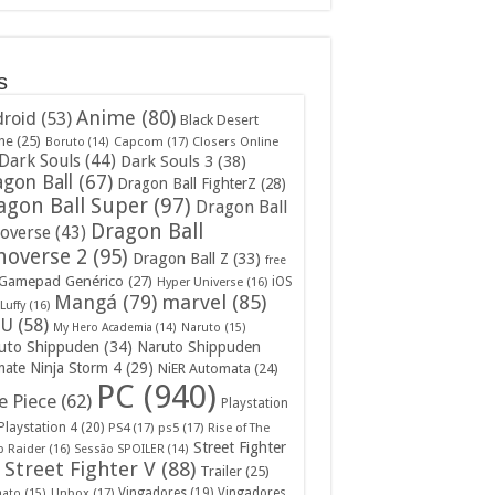
s
Anime
(80)
roid
(53)
Black Desert
ne
(25)
Capcom
(17)
Closers Online
Boruto
(14)
Dark Souls
(44)
Dark Souls 3
(38)
gon Ball
(67)
Dragon Ball FighterZ
(28)
agon Ball Super
(97)
Dragon Ball
Dragon Ball
overse
(43)
noverse 2
(95)
Dragon Ball Z
(33)
free
Gamepad Genérico
(27)
iOS
Hyper Universe
(16)
Mangá
(79)
marvel
(85)
Luffy
(16)
U
(58)
My Hero Academia
(14)
Naruto
(15)
uto Shippuden
(34)
Naruto Shippuden
mate Ninja Storm 4
(29)
NiER Automata
(24)
PC
(940)
 Piece
(62)
Playstation
Playstation 4
(20)
PS4
(17)
ps5
(17)
Rise of The
Street Fighter
 Raider
(16)
Sessão SPOILER
(14)
Street Fighter V
(88)
Trailer
(25)
Unbox
(17)
Vingadores
(19)
Vingadores
mato
(15)