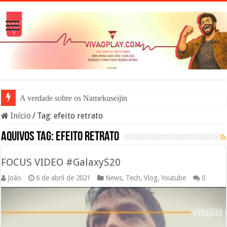
A verdade sobre os Namekuseijins – DR
Início
/
Tag:
efeito retrato
Aquivos tag:
efeito retrato
FOCUS VIDEO #GalaxyS20
João
6 de abril de 2021
News
,
Tech
,
Vlog
,
Youtube
0