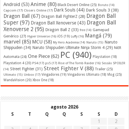
Anime
(80)
Android
(53)
Black Desert Online
(25)
Boruto
(14)
Dark Souls
(44)
Dark Souls 3
(38)
Capcom
(17)
Closers Online
(17)
Dragon Ball
Dragon Ball
(67)
Dragon Ball FighterZ
(28)
Super
(97)
Dragon Ball
Dragon Ball Xenoverse
(43)
Xenoverse 2
(95)
Dragon Ball Z
(33)
Gamepad
free
(14)
Mangá
(79)
Genérico
(27)
iOS
(19)
Hyper Universe
(16)
Luffy
(16)
marvel
(85)
MCU
(58)
Naruto
My Hero Academia
(14)
Naruto
(15)
Shippuden
(34)
Naruto Shippuden Ultimate Ninja Storm 4
(29)
NiER
PC
(940)
One Piece
(62)
Automata
(24)
Playstation
(18)
Playstation 4
(20)
PS4
(17)
ps5
(17)
Rise of The Tomb Raider
(16)
Sessão SPOILER
Street Fighter V
(88)
Street Fighter
(31)
Trailer
(25)
(14)
Vlog
(25)
Unbox
(17)
Vingadores
(19)
Vingadores Ultimato
(18)
Ultimato
(15)
WandaVision
(20)
Xbox One
(18)
agosto 2026
S
T
Q
Q
S
S
D
1
2