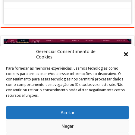
Gerenciar Consentimento de
Cookies
Para fornecer as melhores experiências, usamos tecnologias como
Clique para aceitar os cookies marketing e
cookies para armazenar e/ou acessar informações do dispositivo. O
ativar este conteúdo
consentimento para essas tecnologias nos permitirá processar dados
como comportamento de navegação ou IDs exclusivos neste site. Não
consentir ou retirar o consentimento pode afetar negativamente certos
recursos e funções.
Aceitar
Negar