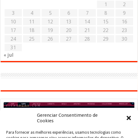
1
2
3
4
5
6
7
8
9
10
11
12
13
14
15
16
17
18
19
20
21
22
23
24
25
26
27
28
29
30
31
« jul
Gerenciar Consentimento de
Cookies
Para fornecer as melhores experiências, usamos tecnologias como
Clique para aceitar os cookies marketing e