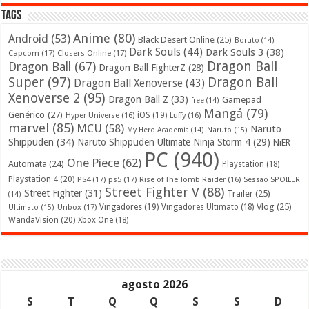
Tags
Anime
(80)
Android
(53)
Black Desert Online
(25)
Boruto
(14)
Dark Souls
(44)
Dark Souls 3
(38)
Capcom
(17)
Closers Online
(17)
Dragon Ball
Dragon Ball
(67)
Dragon Ball FighterZ
(28)
Super
(97)
Dragon Ball
Dragon Ball Xenoverse
(43)
Xenoverse 2
(95)
Dragon Ball Z
(33)
Gamepad
free
(14)
Mangá
(79)
Genérico
(27)
iOS
(19)
Hyper Universe
(16)
Luffy
(16)
marvel
(85)
MCU
(58)
Naruto
My Hero Academia
(14)
Naruto
(15)
Shippuden
(34)
Naruto Shippuden Ultimate Ninja Storm 4
(29)
NiER
PC
(940)
One Piece
(62)
Automata
(24)
Playstation
(18)
Playstation 4
(20)
PS4
(17)
ps5
(17)
Rise of The Tomb Raider
(16)
Sessão SPOILER
Street Fighter V
(88)
Street Fighter
(31)
Trailer
(25)
(14)
Vlog
(25)
Unbox
(17)
Vingadores
(19)
Vingadores Ultimato
(18)
Ultimato
(15)
WandaVision
(20)
Xbox One
(18)
agosto 2026
S
T
Q
Q
S
S
D