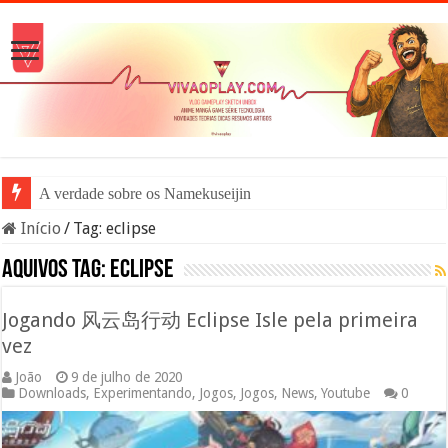
A verdade sobre os Namekuseijins – DRAG
Início
/
Tag:
eclipse
Aquivos tag:
eclipse
Jogando 风云岛行动 Eclipse Isle pela primeira
vez
João
9 de julho de 2020
Downloads
,
Experimentando
,
Jogos
,
Jogos
,
News
,
Youtube
0