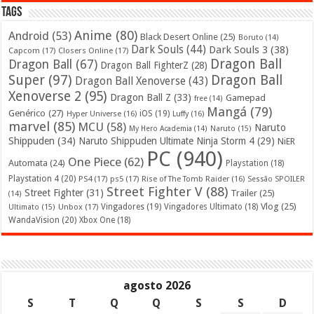
Tags
Anime
(80)
Android
(53)
Black Desert Online
(25)
Boruto
(14)
Dark Souls
(44)
Dark Souls 3
(38)
Capcom
(17)
Closers Online
(17)
Dragon Ball
Dragon Ball
(67)
Dragon Ball FighterZ
(28)
Super
(97)
Dragon Ball
Dragon Ball Xenoverse
(43)
Xenoverse 2
(95)
Dragon Ball Z
(33)
Gamepad
free
(14)
Mangá
(79)
Genérico
(27)
iOS
(19)
Hyper Universe
(16)
Luffy
(16)
marvel
(85)
MCU
(58)
Naruto
My Hero Academia
(14)
Naruto
(15)
Shippuden
(34)
Naruto Shippuden Ultimate Ninja Storm 4
(29)
NiER
PC
(940)
One Piece
(62)
Automata
(24)
Playstation
(18)
Playstation 4
(20)
PS4
(17)
ps5
(17)
Rise of The Tomb Raider
(16)
Sessão SPOILER
Street Fighter V
(88)
Street Fighter
(31)
Trailer
(25)
(14)
Vlog
(25)
Unbox
(17)
Vingadores
(19)
Vingadores Ultimato
(18)
Ultimato
(15)
WandaVision
(20)
Xbox One
(18)
agosto 2026
S
T
Q
Q
S
S
D