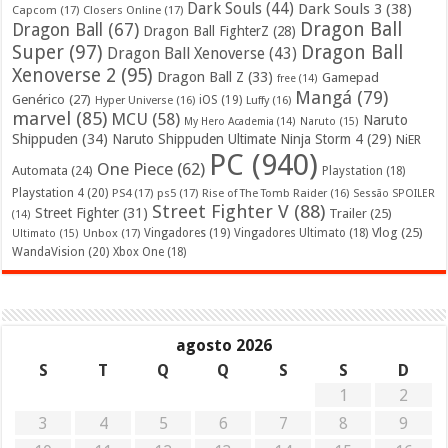
Dark Souls
(44)
Dark Souls 3
(38)
Capcom
(17)
Closers Online
(17)
Dragon Ball
Dragon Ball
(67)
Dragon Ball FighterZ
(28)
Super
(97)
Dragon Ball
Dragon Ball Xenoverse
(43)
Xenoverse 2
(95)
Dragon Ball Z
(33)
Gamepad
free
(14)
Mangá
(79)
Genérico
(27)
iOS
(19)
Hyper Universe
(16)
Luffy
(16)
marvel
(85)
MCU
(58)
Naruto
My Hero Academia
(14)
Naruto
(15)
Shippuden
(34)
Naruto Shippuden Ultimate Ninja Storm 4
(29)
NiER
PC
(940)
One Piece
(62)
Automata
(24)
Playstation
(18)
Playstation 4
(20)
PS4
(17)
ps5
(17)
Rise of The Tomb Raider
(16)
Sessão SPOILER
Street Fighter V
(88)
Street Fighter
(31)
Trailer
(25)
(14)
Vlog
(25)
Unbox
(17)
Vingadores
(19)
Vingadores Ultimato
(18)
Ultimato
(15)
WandaVision
(20)
Xbox One
(18)
agosto 2026
S
T
Q
Q
S
S
D
1
2
3
4
5
6
7
8
9