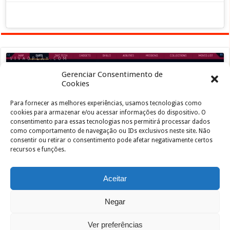
Gerenciar Consentimento de
Cookies
Para fornecer as melhores experiências, usamos tecnologias como
Clique para aceitar os cookies marketing e
cookies para armazenar e/ou acessar informações do dispositivo. O
ativar este conteúdo
consentimento para essas tecnologias nos permitirá processar dados
como comportamento de navegação ou IDs exclusivos neste site. Não
consentir ou retirar o consentimento pode afetar negativamente certos
recursos e funções.
Aceitar
Negar
Powered by
João de Jesus Junior
| Designed by
vivaoplay
Ver preferências