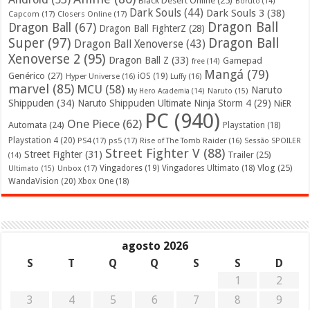
Black Desert Online
(25)
Boruto
(14)
Dark Souls
(44)
Dark Souls 3
(38)
Capcom
(17)
Closers Online
(17)
Dragon Ball
Dragon Ball
(67)
Dragon Ball FighterZ
(28)
Super
(97)
Dragon Ball
Dragon Ball Xenoverse
(43)
Xenoverse 2
(95)
Dragon Ball Z
(33)
Gamepad
free
(14)
Mangá
(79)
Genérico
(27)
iOS
(19)
Hyper Universe
(16)
Luffy
(16)
marvel
(85)
MCU
(58)
Naruto
My Hero Academia
(14)
Naruto
(15)
Shippuden
(34)
Naruto Shippuden Ultimate Ninja Storm 4
(29)
NiER
PC
(940)
One Piece
(62)
Automata
(24)
Playstation
(18)
Playstation 4
(20)
PS4
(17)
ps5
(17)
Rise of The Tomb Raider
(16)
Sessão SPOILER
Street Fighter V
(88)
Street Fighter
(31)
Trailer
(25)
(14)
Vlog
(25)
Unbox
(17)
Vingadores
(19)
Vingadores Ultimato
(18)
Ultimato
(15)
WandaVision
(20)
Xbox One
(18)
agosto 2026
S
T
Q
Q
S
S
D
1
2
3
4
5
6
7
8
9