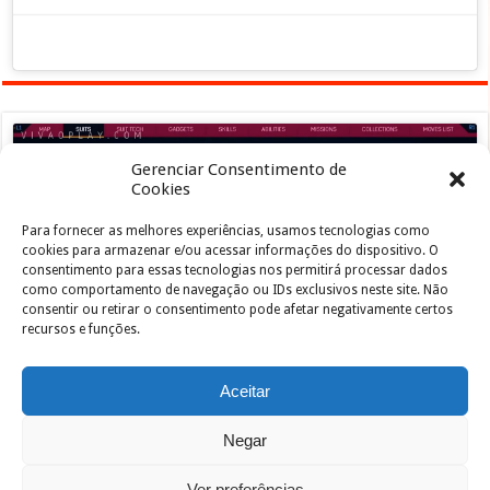
Gerenciar Consentimento de
Cookies
Para fornecer as melhores experiências, usamos tecnologias como
Clique para aceitar os cookies marketing e
cookies para armazenar e/ou acessar informações do dispositivo. O
ativar este conteúdo
consentimento para essas tecnologias nos permitirá processar dados
como comportamento de navegação ou IDs exclusivos neste site. Não
consentir ou retirar o consentimento pode afetar negativamente certos
recursos e funções.
Aceitar
Negar
Powered by
João de Jesus Junior
| Designed by
vivaoplay
Ver preferências