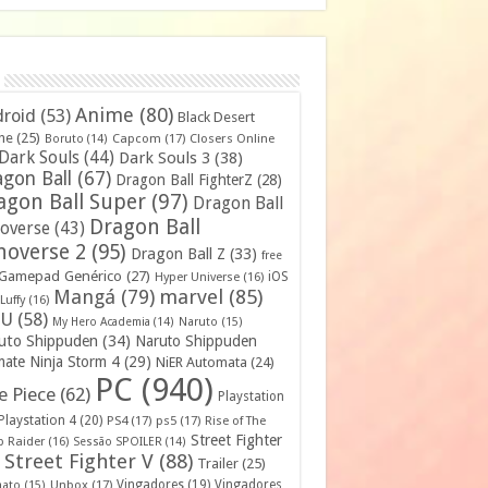
Anime
(80)
roid
(53)
Black Desert
ne
(25)
Capcom
(17)
Closers Online
Boruto
(14)
Dark Souls
(44)
Dark Souls 3
(38)
gon Ball
(67)
Dragon Ball FighterZ
(28)
agon Ball Super
(97)
Dragon Ball
Dragon Ball
overse
(43)
noverse 2
(95)
Dragon Ball Z
(33)
free
Gamepad Genérico
(27)
iOS
Hyper Universe
(16)
Mangá
(79)
marvel
(85)
Luffy
(16)
U
(58)
My Hero Academia
(14)
Naruto
(15)
uto Shippuden
(34)
Naruto Shippuden
mate Ninja Storm 4
(29)
NiER Automata
(24)
PC
(940)
 Piece
(62)
Playstation
Playstation 4
(20)
PS4
(17)
ps5
(17)
Rise of The
Street Fighter
 Raider
(16)
Sessão SPOILER
(14)
Street Fighter V
(88)
Trailer
(25)
Unbox
(17)
Vingadores
(19)
Vingadores
mato
(15)