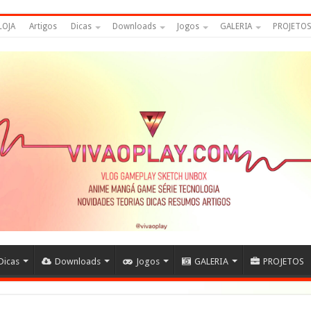
LOJA
Artigos
Dicas
Downloads
Jogos
GALERIA
PROJETO
Dicas
Downloads
Jogos
GALERIA
PROJETOS
ijins – DRAGON B