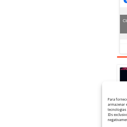
Cl
Cl
Para fornec
armazenar e
tecnologias
IDs exclusiv
negativamen