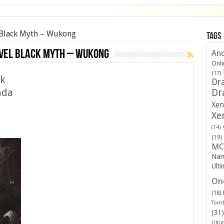
 Black Myth – Wukong
Tags
ível Black Myth – Wukong
And
Onli
(17)
ck
Dra
ada
Dr
Xen
Xe
(14)
(19)
MC
Nar
Ulti
One
(18)
Tomb
(31)
Ulti