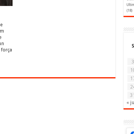
Ulti
(18)
de
em
e
un
força
1
1
2
3
« j