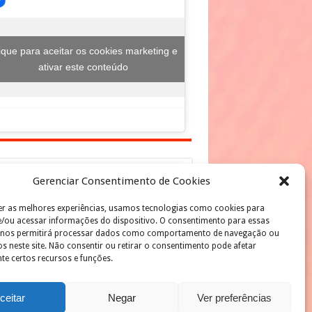
ique para aceitar os cookies marketing e
ativar este conteúdo
Gerenciar Consentimento de Cookies
er as melhores experiências, usamos tecnologias como cookies para
ique para aceitar os cookies marketing e
/ou acessar informações do dispositivo. O consentimento para essas
ativar este conteúdo
 nos permitirá processar dados como comportamento de navegação ou
os neste site. Não consentir ou retirar o consentimento pode afetar
te certos recursos e funções.
ceitar
Negar
Ver preferências