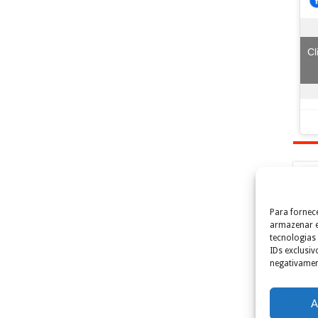
Cl
Para fornec
Cl
armazenar e
tecnologias
IDs exclusiv
negativamen
A