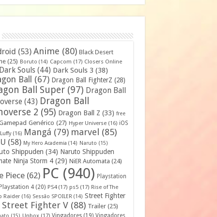
Anime
(80)
roid
(53)
Black Desert
ne
(25)
Capcom
(17)
Closers Online
Boruto
(14)
Dark Souls
(44)
Dark Souls 3
(38)
gon Ball
(67)
Dragon Ball FighterZ
(28)
agon Ball Super
(97)
Dragon Ball
Dragon Ball
overse
(43)
noverse 2
(95)
Dragon Ball Z
(33)
free
Gamepad Genérico
(27)
iOS
Hyper Universe
(16)
Mangá
(79)
marvel
(85)
Luffy
(16)
U
(58)
My Hero Academia
(14)
Naruto
(15)
uto Shippuden
(34)
Naruto Shippuden
mate Ninja Storm 4
(29)
NiER Automata
(24)
PC
(940)
 Piece
(62)
Playstation
Playstation 4
(20)
PS4
(17)
ps5
(17)
Rise of The
Street Fighter
 Raider
(16)
Sessão SPOILER
(14)
Street Fighter V
(88)
Trailer
(25)
Unbox
(17)
Vingadores
(19)
Vingadores
mato
(15)