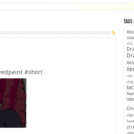
Tags
And
Onli
(17)
Dra
Dr
Xen
Xe
eedpaint #short
(14)
(19)
MC
Nar
Ulti
One
(18)
Tomb
(31)
Ulti