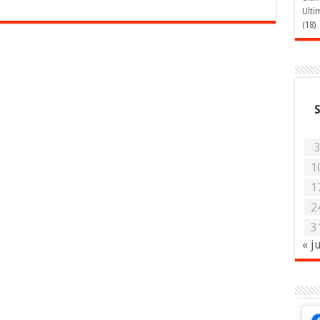
Ulti
(18)
1
1
2
3
« j