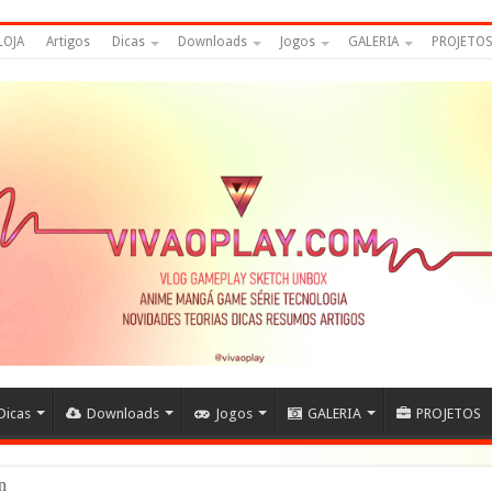
LOJA
Artigos
Dicas
Downloads
Jogos
GALERIA
PROJETO
Dicas
Downloads
Jogos
GALERIA
PROJETOS
ijins – DRAGON BAL