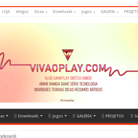
LOJA
Artigos
Dicas
Downloads
Jogos
GALERIA
PROJET
cas
Downloads
Jogos
GALERIA
PROJETOS
S
amekuseijins – DRAGON BA