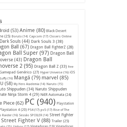
s
Anime
(80)
roid
(53)
Black Desert
ne
(25)
Capcom
(17)
Closers Online
Boruto
(14)
Dark Souls
(44)
Dark Souls 3
(38)
gon Ball
(67)
Dragon Ball FighterZ
(28)
agon Ball Super
(97)
Dragon Ball
Dragon Ball
overse
(43)
noverse 2
(95)
Dragon Ball Z
(33)
free
Gamepad Genérico
(27)
iOS
Hyper Universe
(16)
Mangá
(79)
marvel
(85)
Luffy
(16)
U
(58)
My Hero Academia
(14)
Naruto
(15)
uto Shippuden
(34)
Naruto Shippuden
mate Ninja Storm 4
(29)
NiER Automata
(24)
PC
(940)
 Piece
(62)
Playstation
Playstation 4
(20)
PS4
(17)
ps5
(17)
Rise of The
Street Fighter
 Raider
(16)
Sessão SPOILER
(14)
Street Fighter V
(88)
Trailer
(25)
Unbox
(17)
Vingadores
(19)
Vingadores
mato
(15)