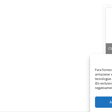
Cl
Para fornec
armazenar e
tecnologias
IDs exclusiv
negativamen
A