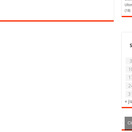
Ulti
(18)
1
1
2
3
« j
Cl