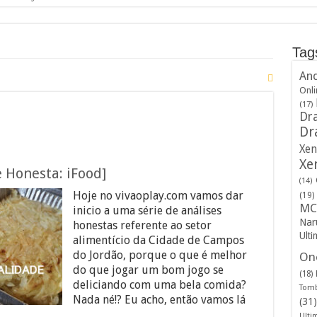
Tag
And
Onli
(17)
Dra
Dr
Xen
Xe
 Honesta: iFood]
(14)
Hoje no vivaoplay.com vamos dar
(19)
MC
inicio a uma série de análises
Nar
honestas referente ao setor
Ulti
alimentício da Cidade de Campos
do Jordão, porque o que é melhor
One
do que jogar um bom jogo se
(18)
deliciando com uma bela comida?
Tomb
Nada né!? Eu acho, então vamos lá
(31)
Ulti