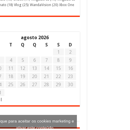
Vlog
(25)
mato
(18)
WandaVision
(20)
Xbox One
agosto 2026
S
T
Q
Q
S
S
D
1
2
3
4
5
6
7
8
9
0
11
12
13
14
15
16
7
18
19
20
21
22
23
4
25
26
27
28
29
30
1
ul
ique para aceitar os cookies marketing e
ativar este conteúdo