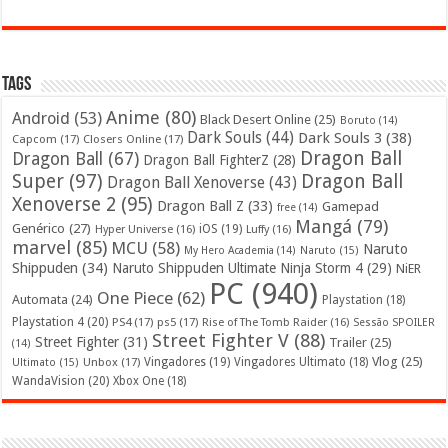
Tags
Anime
(80)
Android
(53)
Black Desert Online
(25)
Boruto
(14)
Dark Souls
(44)
Dark Souls 3
(38)
Capcom
(17)
Closers Online
(17)
Dragon Ball
Dragon Ball
(67)
Dragon Ball FighterZ
(28)
Super
(97)
Dragon Ball
Dragon Ball Xenoverse
(43)
Xenoverse 2
(95)
Dragon Ball Z
(33)
Gamepad
free
(14)
Mangá
(79)
Genérico
(27)
iOS
(19)
Hyper Universe
(16)
Luffy
(16)
marvel
(85)
MCU
(58)
Naruto
My Hero Academia
(14)
Naruto
(15)
Shippuden
(34)
Naruto Shippuden Ultimate Ninja Storm 4
(29)
NiER
PC
(940)
One Piece
(62)
Automata
(24)
Playstation
(18)
Playstation 4
(20)
PS4
(17)
ps5
(17)
Rise of The Tomb Raider
(16)
Sessão SPOILER
Street Fighter V
(88)
Street Fighter
(31)
Trailer
(25)
(14)
Vlog
(25)
Unbox
(17)
Vingadores
(19)
Vingadores Ultimato
(18)
Ultimato
(15)
WandaVision
(20)
Xbox One
(18)