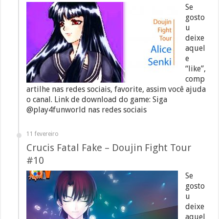
Se
gosto
u
deixe
aquel
e
“like”,
comp
artilhe nas redes sociais, favorite, assim você ajuda
o canal. Link de download do game: Siga
@play4funworld nas redes sociais
11 fevereiro
Crucis Fatal Fake – Doujin Fight Tour
#10
Se
gosto
u
deixe
aquel