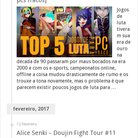
pcs fracos]
Jogos
de
luta
tivera
m sua
era de
ouro
na
década de 90 passaram por maus bocados na era
2000 e com os e-sports, campeonatos online,
offline a coisa mudou drasticamente de rumo e os
trouxe a tona novamente, mas o problema é que
parecem existir poucos jogos de luta para …
fevereiro, 2017
12 fevereiro
Alice Senki – Doujin Fight Tour #11