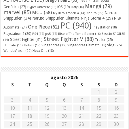
Dragon Ball Z
(33)
Gamepad
free
(14)
Mangá
(79)
Genérico
(27)
iOS
(19)
Hyper Universe
(16)
Luffy
(16)
marvel
(85)
MCU
(58)
Naruto
My Hero Academia
(14)
Naruto
(15)
Shippuden
(34)
Naruto Shippuden Ultimate Ninja Storm 4
(29)
NiER
PC
(940)
One Piece
(62)
Automata
(24)
Playstation
(18)
Playstation 4
(20)
PS4
(17)
ps5
(17)
Rise of The Tomb Raider
(16)
Sessão SPOILER
Street Fighter V
(88)
Street Fighter
(31)
Trailer
(25)
(14)
Vlog
(25)
Unbox
(17)
Vingadores
(19)
Vingadores Ultimato
(18)
Ultimato
(15)
WandaVision
(20)
Xbox One
(18)
agosto 2026
S
T
Q
Q
S
S
D
1
2
3
4
5
6
7
8
9
10
11
12
13
14
15
16
17
18
19
20
21
22
23
24
25
26
27
28
29
30