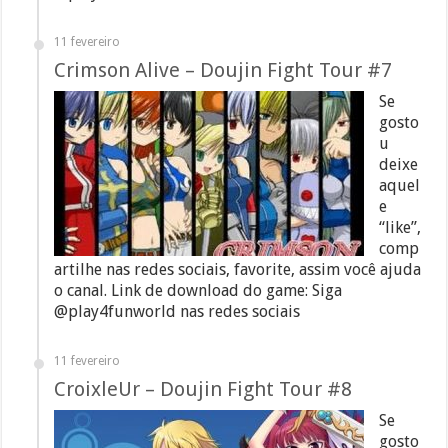
11 fevereiro
Crimson Alive – Doujin Fight Tour #7
Se
gosto
u
deixe
aquel
e
“like”,
comp
artilhe nas redes sociais, favorite, assim você ajuda
o canal. Link de download do game: Siga
@play4funworld nas redes sociais
11 fevereiro
CroixleUr – Doujin Fight Tour #8
Se
gosto