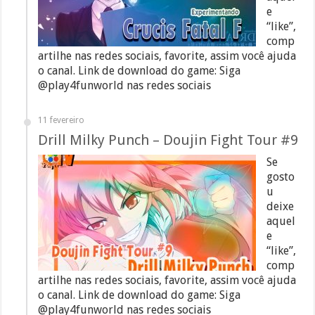
e
“like”,
comp
artilhe nas redes sociais, favorite, assim você ajuda
o canal. Link de download do game: Siga
@play4funworld nas redes sociais
11 fevereiro
Drill Milky Punch – Doujin Fight Tour #9
Se
gosto
u
deixe
aquel
e
“like”,
comp
artilhe nas redes sociais, favorite, assim você ajuda
o canal. Link de download do game: Siga
@play4funworld nas redes sociais