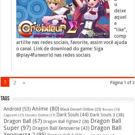
u
deixe
aquel
e
“like”,
comp
artilhe nas redes sociais, favorite, assim você ajuda
o canal. Link de download do game: Siga
@play4funworld nas redes sociais
1
2
»
Página 1 of 2
Tags
Anime
(80)
Android
(53)
Black Desert Online
(25)
Boruto
(14)
Dark Souls
(44)
Dark Souls 3
(38)
Capcom
(17)
Closers Online
(17)
Dragon Ball
Dragon Ball
(67)
Dragon Ball FighterZ
(28)
Super
(97)
Dragon Ball
Dragon Ball Xenoverse
(43)
Xenoverse 2
(95)